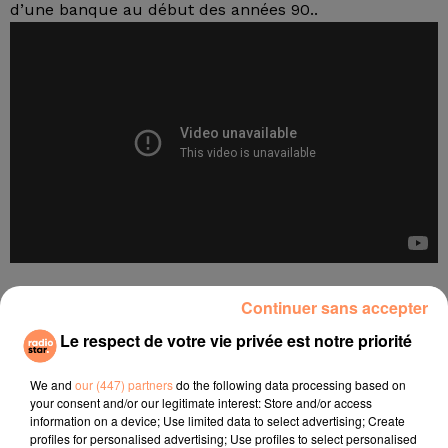
d’une banque au début des années 90..
- Sales Gosses
Continuer sans accepter
Une comédie d’Eric Quiring avec Alex, un jeune
Le respect de votre vie privée est notre priorité
moniteur de colonie qui se retrouve durant un été
avec un groupe qu’il n’a pas l’habitude de gérer. Ce
We and
our (447) partners
do the following data processing based on
sont des retraités déchainés qui vont lui en faire de
your consent and/or our legitimate interest: Store and/or access
toutes les couleurs…
information on a device; Use limited data to select advertising; Create
profiles for personalised advertising; Use profiles to select personalised
Le réalisateur Eric Quiring a été inspiré par sa grand-