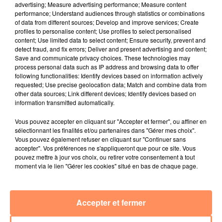
advertising; Measure advertising performance; Measure content
mère maternelle pour écrire ce film.
performance; Understand audiences through statistics or combinations
of data from different sources; Develop and improve services; Create
profiles to personalise content; Use profiles to select personalised
content; Use limited data to select content; Ensure security, prevent and
detect fraud, and fix errors; Deliver and present advertising and content;
Save and communicate privacy choices. These technologies may
process personal data such as IP address and browsing data to offer
following functionalities: Identify devices based on information actively
requested; Use precise geolocation data; Match and combine data from
other data sources; Link different devices; Identify devices based on
information transmitted automatically.
Vous pouvez accepter en cliquant sur "Accepter et fermer", ou affiner en
sélectionnant les finalités et/ou partenaires dans "Gérer mes choix".
Vous pouvez également refuser en cliquant sur "Continuer sans
accepter". Vos préférences ne s'appliqueront que pour ce site. Vous
- La colle
pouvez mettre à jour vos choix, ou retirer votre consentement à tout
Une comédie française dans laquelle Benjamin récolte
moment via le lien "Gérer les cookies" situé en bas de chaque page.
deux heures de colle un samedi. Il se retrouve avec
Leila, la fille dont il est amoureux secrètement. Un
moment qui va tourner au cauchemar et au délire car
Accepter et fermer
il se retrouve bloqué dans une boucle temporelle, et