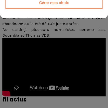
doit revivre le moment de nombreuses fois. Il va tout
Gérer mes choix
faire pour en sortir en passant par plusieurs pièges et
tenter d’obtenir un baiser de Leila…
Anecdote : Le tournage s’est fait dans un lycée
abandonné qui a été détruit juste après.
Au casting, plusieurs humoristes comme Issa
Doumbia et Thomas VDB
fil actus