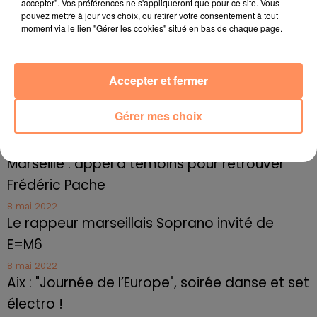
accepter". Vos préférences ne s'appliqueront que pour ce site. Vous
27 juin 2022
pouvez mettre à jour vos choix, ou retirer votre consentement à tout
Le cocholed pour jouer à la pétanque
moment via le lien "Gérer les cookies" situé en bas de chaque page.
jusqu'au bout de la nuit !
10 mai 2022
Accepter et fermer
Toulon : des quais électrifiés pour 2023 !
10 mai 2022
Gérer mes choix
Cassis organise sa traditionnelle "Fête du vin"
10 mai 2022
Marseille : appel à témoins pour retrouver
Frédéric Pache
8 mai 2022
Le rappeur marseillais Soprano invité de
E=M6
8 mai 2022
Aix : "Journée de l’Europe", soirée danse et set
électro !