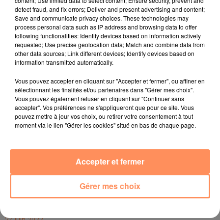
content; Use limited data to select content; Ensure security, prevent and
leurs maisons à Meudon, avec leurs maris Michel et
detect fraud, and fix errors; Deliver and present advertising and content;
Save and communicate privacy choices. These technologies may
Jean-Luc... Nous ne les tuons pas. Leur Twingo ne
process personal data such as IP address and browsing data to offer
s’est pas pris un arbre. Il faut penser qu’elles vont
following functionalities: Identify devices based on information actively
s’éclater en faisant des choses qu’elles rêvaient de
requested; Use precise geolocation data; Match and combine data from
other data sources; Link different devices; Identify devices based on
faire depuis très longtemps”.
information transmitted automatically.
Pour la suite, pas question de quitter Canal +.Alex
Vous pouvez accepter en cliquant sur "Accepter et fermer", ou affiner en
Lutz et Bruno Sanches seront toujours sur la chaîne
sélectionnant les finalités et/ou partenaires dans "Gérer mes choix".
cryptée à la rentrée, “avec la même troupe mais sur
Vous pouvez également refuser en cliquant sur "Continuer sans
d’autres projets”.
accepter". Vos préférences ne s'appliqueront que pour ce site. Vous
pouvez mettre à jour vos choix, ou retirer votre consentement à tout
fil actus
moment via le lien "Gérer les cookies" situé en bas de chaque page.
4 juillet 2022
Accepter et fermer
Radio Star Live avec Dadju
27 juin 2022
Gérer mes choix
Marseille : une application pour mettre en
relation extras et...
27 juin 2022