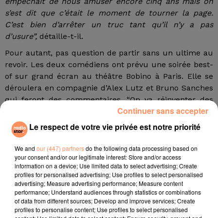
empêchait de nous amuser encore cinq ans mais on
s’est dit que c’était le moment de tourner la page.
C’est bien d’arrêter un truc tant qu’il n’y a pas
d’usure”,
détaille-t-il.
Pour autant, pas question de partir sans un ultime au
revoir. Les deux comédiens ont prévu une soirée best-
of sur grand écran au théâtre Bobino à Paris. Elle se
déroulera en compagnie d’Alex Lutz et Bruno Sanches
qui feront des commentaires. “On va réinventer des
Continuer sans accepter
sketches joués à la salle Pleyel”, promet Lutz.
Le respect de votre vie privée est notre priorité
Pas question de quitter Canal +
La salle Pleyel c’est d’ailleurs l’un des plus beaux
We and
our (447) partners
do the following data processing based on
souvenirs que conserve le comédien. C’est dans cette
your consent and/or our legitimate interest: Store and/or access
information on a device; Use limited data to select advertising; Create
salle mythique que Catherine et Liliane ont fait leur
profiles for personalised advertising; Use profiles to select personalised
premier pas en février 2017 pour un spectacle.
advertising; Measure advertising performance; Measure content
L’accueil “a été fou”, assure l’acteur qui promet un
performance; Understand audiences through statistics or combinations
of data from different sources; Develop and improve services; Create
avenir radieux à ces deux personnages: “Je les laisse
profiles to personalise content; Use profiles to select personalised
poursuivre leur vie dans l’imaginaire des gens, dans