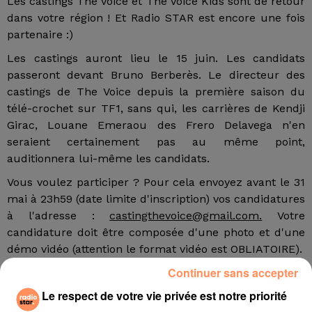
Les castings The Voice et The Voice Kids sont de retour
dans votre région ! Et Radio STAR est encore une fois
partenaire :)
Les castings auront lieu le 15 juin. Les candidats
passeront devant Bruno Berberès. Le directeur des
castings de The Voice depuis la première saison du
télé-crochet sur TF1, sans qui, les carrières de Kendji
Girac, Louane Emeraou des Frero Delavega n'en
seraient certainement pas au même point,
auditionnera lui-même les candidats.
Vous voulez participer ? Pour cela envoyez avant le 31
mai à 23h59 (date limite d'inscription) vos candidatures
à l'adresse :
castingthevoice@gmail.com.
Votre
candidature doit être composée d'une photo et d'une
démo vidéo (attention le format vidéo est OBLIATOIRE).
Continuer sans accepter
Les castings sont ouverts à partir de 6 ans (pour The
Voice Kids), seules les reprises sont autorisées (pas de
Le respect de votre vie privée est notre priorité
compo personnelle). Vous pouvez chanter soit en