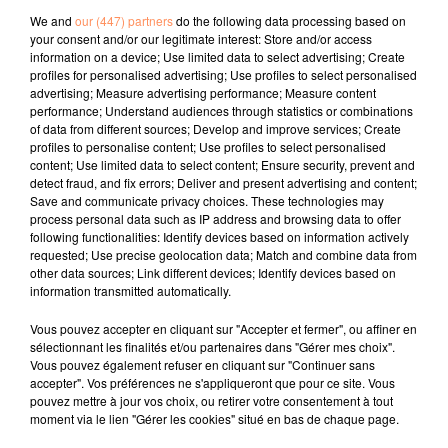
français, soit en anglais. Votre titre doit durer deux
We and
our (447) partners
do the following data processing based on
your consent and/or our legitimate interest: Store and/or access
minutes au maximum.
information on a device; Use limited data to select advertising; Create
Les personnes seront recontactées directement pour
profiles for personalised advertising; Use profiles to select personalised
advertising; Measure advertising performance; Measure content
le casting le 15 juin ! Bonne chance à tous !!!
performance; Understand audiences through statistics or combinations
fil actus
of data from different sources; Develop and improve services; Create
profiles to personalise content; Use profiles to select personalised
content; Use limited data to select content; Ensure security, prevent and
detect fraud, and fix errors; Deliver and present advertising and content;
4 juillet 2022
Save and communicate privacy choices. These technologies may
Radio Star Live avec Dadju
process personal data such as IP address and browsing data to offer
following functionalities: Identify devices based on information actively
27 juin 2022
requested; Use precise geolocation data; Match and combine data from
Marseille : une application pour mettre en
other data sources; Link different devices; Identify devices based on
information transmitted automatically.
relation extras et...
27 juin 2022
Vous pouvez accepter en cliquant sur "Accepter et fermer", ou affiner en
Le cocholed pour jouer à la pétanque
sélectionnant les finalités et/ou partenaires dans "Gérer mes choix".
Vous pouvez également refuser en cliquant sur "Continuer sans
jusqu'au bout de la nuit !
accepter". Vos préférences ne s'appliqueront que pour ce site. Vous
pouvez mettre à jour vos choix, ou retirer votre consentement à tout
10 mai 2022
moment via le lien "Gérer les cookies" situé en bas de chaque page.
Toulon : des quais électrifiés pour 2023 !