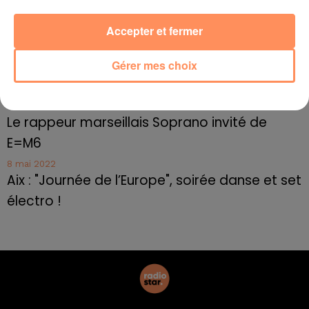
10 mai 2022
Cassis organise sa traditionnelle "Fête du vin"
Accepter et fermer
10 mai 2022
Marseille : appel à témoins pour retrouver
Gérer mes choix
Frédéric Pache
8 mai 2022
Le rappeur marseillais Soprano invité de
E=M6
8 mai 2022
Aix : "Journée de l’Europe", soirée danse et set
électro !