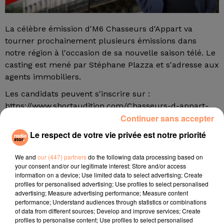
La célèbre émission d'M6 Chasseurs d'Appart va
tourner prochainement plusieurs émissions dans
notre région à l'occasion de sa nouvelle saison télé. Le
casting est mené par Stéphane Plazza et s'adresse aux
agents immobiliers.
Les candidats peuvent s'inscrire sur :
https://www.shortaudition.com/Chasseurs-d-appart-
Continuer sans accepter
Agents
fil actus
Le respect de votre vie privée est notre priorité
We and
our (447) partners
do the following data processing based on
4 juillet 2022
your consent and/or our legitimate interest: Store and/or access
Radio Star Live avec Dadju
information on a device; Use limited data to select advertising; Create
profiles for personalised advertising; Use profiles to select personalised
27 juin 2022
advertising; Measure advertising performance; Measure content
Marseille : une application pour mettre en
performance; Understand audiences through statistics or combinations
of data from different sources; Develop and improve services; Create
relation extras et...
profiles to personalise content; Use profiles to select personalised