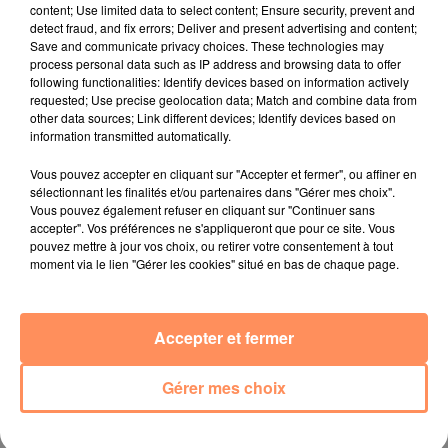
content; Use limited data to select content; Ensure security, prevent and
27 juin 2022
detect fraud, and fix errors; Deliver and present advertising and content;
Le cocholed pour jouer à la pétanque
Save and communicate privacy choices. These technologies may
process personal data such as IP address and browsing data to offer
jusqu'au bout de la nuit !
following functionalities: Identify devices based on information actively
requested; Use precise geolocation data; Match and combine data from
10 mai 2022
other data sources; Link different devices; Identify devices based on
Toulon : des quais électrifiés pour 2023 !
information transmitted automatically.
10 mai 2022
Cassis organise sa traditionnelle "Fête du vin"
Vous pouvez accepter en cliquant sur "Accepter et fermer", ou affiner en
sélectionnant les finalités et/ou partenaires dans "Gérer mes choix".
10 mai 2022
Vous pouvez également refuser en cliquant sur "Continuer sans
Marseille : appel à témoins pour retrouver
accepter". Vos préférences ne s'appliqueront que pour ce site. Vous
pouvez mettre à jour vos choix, ou retirer votre consentement à tout
Frédéric Pache
moment via le lien "Gérer les cookies" situé en bas de chaque page.
8 mai 2022
Le rappeur marseillais Soprano invité de
Accepter et fermer
E=M6
8 mai 2022
Gérer mes choix
Aix : "Journée de l’Europe", soirée danse et set
électro !