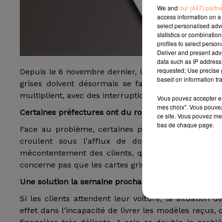
We and
our (447) partn
access information on a 
select personalised ad
statistics or combinatio
profiles to select person
Deliver and present adv
data such as IP address 
requested; Use precise g
Depuis le 6 novembre dernier, les préfectures ont 
based on information tra
grises doivent désormais se faire en ligne. Mais
multiplient, avec des interruptions de service qui d
Vous pouvez accepter en 
mes choix". Vous pouvez
Certaines préfectures ont du rouvrir
ce site. Vous pouvez met
bas de chaque page.
Face au problème, certaines préfectures ont décidé
croulent sous l'afflux de dossier.
Cela n'est p
mécontentement des clients, qui ne peuvent prend
concerne pas que les cartes grises définitives, mais
Une solution la semaine prochaine ?
Si les clients attendent leur voiture, la situation 
effet dans l'incapacité de livrer les modèles reçus,