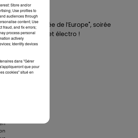
de E=M6
erest: Store and/or
tising; Use profiles to
tand audiences through
8 mai 2022
personalise content; Use
Aix : "Journée de l’Europe", soirée
 fraud, and fix errors;
 may process personal
danse et set électro !
mation actively
vices; Identify devices
tes
 se
rtenaires dans "Gérer
s'appliqueront que pour
les cookies" situé en
-ci
du
ne
 en
ion