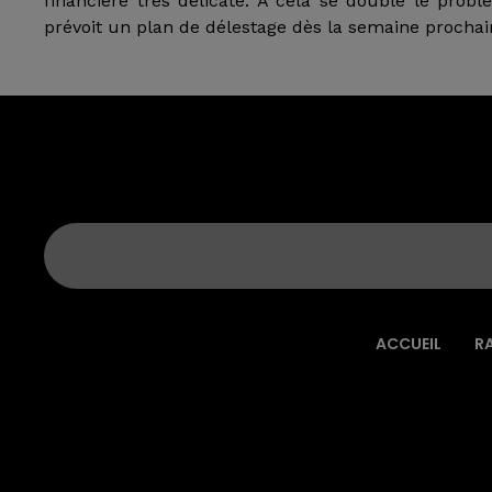
financière très délicate. A cela se double le prob
prévoit un plan de délestage dès la semaine prochain
ACCUEIL
R