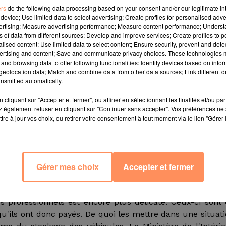
ers
do the following data processing based on your consent and/or our legitimate int
device; Use limited data to select advertising; Create profiles for personalised adver
vertising; Measure advertising performance; Measure content performance; Unders
ns of data from different sources; Develop and improve services; Create profiles to 
alised content; Use limited data to select content; Ensure security, prevent and detect
ertising and content; Save and communicate privacy choices. These technologies
and browsing data to offer following functionalities: Identify devices based on infor
eolocation data; Match and combine data from other data sources; Link different de
fermé leurs guichets. Conséquence, les demandes de car
nsmitted automatically.
 tout ne se passe pas aussi bien que prévu : les bugs
urent parfois depuis le 23 novembre.
cliquant sur "Accepter et fermer", ou affiner en sélectionnant les finalités et/ou pa
 également refuser en cliquant sur "Continuer sans accepter". Vos préférences ne 
tre à jour vos choix, ou retirer votre consentement à tout moment via le lien "Gérer 
 de rouvrir leurs guichets provisoirement. Mais celles
as sans conséquences. La plus évidente est celle 
re livraison des voitures commandés. Car le problème 
Gérer mes choix
Accepter et fermer
 également les immatriculations provisoires.
des professionnels est encore plus délicate. Ceux-ci sont
 qu'ils ont donc payés. De quoi les mettre dans une situat