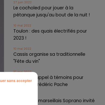
27 juin 2022
Le cocholed pour jouer à la
pétanque jusqu'au bout de la nuit !
10 mai 2022
Toulon : des quais électrifiés pour
2023 !
10 mai 2022
Cassis organise sa traditionnelle
"Fête du vin"
10 mai 2022
Marseille : appel à témoins pour
uer sans accepter
retrouver Frédéric Pache
8 mai 2022
Le rappeur marseillais Soprano invité