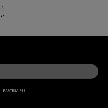
.F.
es-
PARTENAIRES