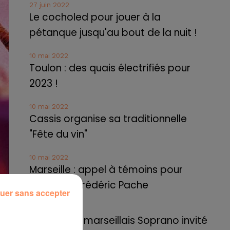
27 juin 2022
Le cocholed pour jouer à la
pétanque jusqu'au bout de la nuit !
10 mai 2022
Toulon : des quais électrifiés pour
2023 !
10 mai 2022
Cassis organise sa traditionnelle
"Fête du vin"
10 mai 2022
Marseille : appel à témoins pour
retrouver Frédéric Pache
uer sans accepter
8 mai 2022
Le rappeur marseillais Soprano invité