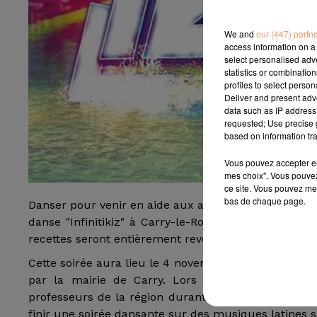
We and
our (447) partn
access information on a 
select personalised ad
statistics or combinatio
profiles to select person
Deliver and present adv
data such as IP address 
requested; Use precise g
based on information tra
Vous pouvez accepter en 
mes choix". Vous pouvez
ce site. Vous pouvez met
bas de chaque page.
Danser pour venir en aide aux animaux ! C'est un co
danse "Infinitikiz" à Carry-le-Rouet. Une journée 
recettes seront entièrement reversées à la SPA et à
Cette soirée aura lieu le 4 novembre à la salle le "G
par la mairie de Carry. Lors de cette journée,
professeurs de la région durant l’après-midi puis p
finir une soirée dansante sur des musiques latines s