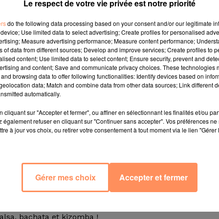
Le respect de votre vie privée est notre priorité
ers
do the following data processing based on your consent and/or our legitimate int
device; Use limited data to select advertising; Create profiles for personalised adver
vertising; Measure advertising performance; Measure content performance; Unders
ns of data from different sources; Develop and improve services; Create profiles to 
alised content; Use limited data to select content; Ensure security, prevent and detect
ertising and content; Save and communicate privacy choices. These technologies
and browsing data to offer following functionalities: Identify devices based on infor
eolocation data; Match and combine data from other data sources; Link different de
nsmitted automatically.
cliquant sur "Accepter et fermer", ou affiner en sélectionnant les finalités et/ou pa
 également refuser en cliquant sur "Continuer sans accepter". Vos préférences ne 
tre à jour vos choix, ou retirer votre consentement à tout moment via le lien "Gérer 
ncept généreux et original qui vous propose l'association
et une soirée de danse au profit des animaux où toutes 
 des refuges pour animaux.
Gérer mes choix
Accepter et fermer
rand Bleu" à Carry. Une salle mise à disposition gratuitem
 vous pourrez prendre part à des cours donnés par d
lace à la fête avec un repas et des shows d’artistes et p
alsa, bachata et kizomba !