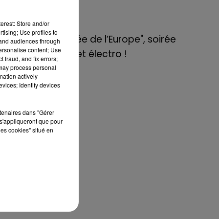
de E=M6
erest: Store and/or
8 mai 2022
tising; Use profiles to
Aix : "Journée de l’Europe", soirée
tand audiences through
personalise content; Use
danse et set électro !
 fraud, and fix errors;
 may process personal
mation actively
vices; Identify devices
rtenaires dans "Gérer
s'appliqueront que pour
les cookies" situé en
 de
les
ent
es
our