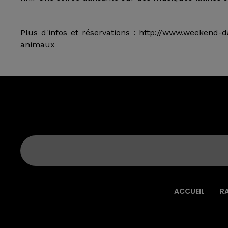
Plus d'infos et réservations :
http://www.weekend-da
animaux
ACCUEIL
R