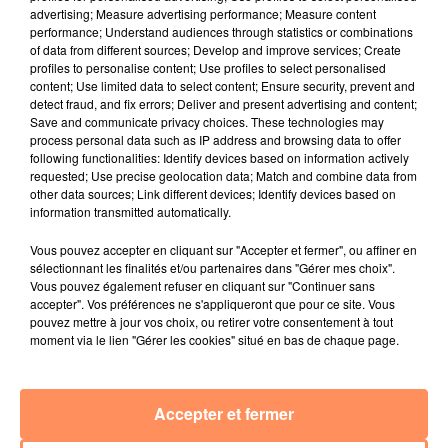
advertising; Measure advertising performance; Measure content
4 juillet 2022
performance; Understand audiences through statistics or combinations
Radio Star Live avec Dadju
of data from different sources; Develop and improve services; Create
profiles to personalise content; Use profiles to select personalised
27 juin 2022
content; Use limited data to select content; Ensure security, prevent and
Marseille : une application pour mettre en
detect fraud, and fix errors; Deliver and present advertising and content;
Save and communicate privacy choices. These technologies may
relation extras et...
process personal data such as IP address and browsing data to offer
following functionalities: Identify devices based on information actively
27 juin 2022
requested; Use precise geolocation data; Match and combine data from
Le cocholed pour jouer à la pétanque
other data sources; Link different devices; Identify devices based on
information transmitted automatically.
jusqu'au bout de la nuit !
Vous pouvez accepter en cliquant sur "Accepter et fermer", ou affiner en
10 mai 2022
sélectionnant les finalités et/ou partenaires dans "Gérer mes choix".
Toulon : des quais électrifiés pour 2023 !
Vous pouvez également refuser en cliquant sur "Continuer sans
accepter". Vos préférences ne s'appliqueront que pour ce site. Vous
10 mai 2022
pouvez mettre à jour vos choix, ou retirer votre consentement à tout
Cassis organise sa traditionnelle "Fête du vin"
moment via le lien "Gérer les cookies" situé en bas de chaque page.
10 mai 2022
Marseille : appel à témoins pour retrouver
Frédéric Pache
Accepter et fermer
8 mai 2022