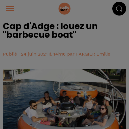
Cap d'Adge : louez un
"barbecue boat"
Publié : 24 juin 2021 à 14h16 par FARGIER Emilie