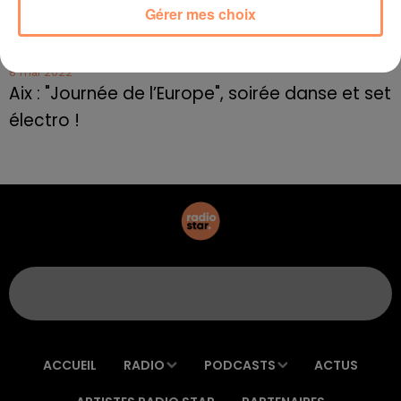
Gérer mes choix
Le rappeur marseillais Soprano invité de
E=M6
8 mai 2022
Aix : "Journée de l’Europe", soirée danse et set
électro !
ACCUEIL
RADIO
PODCASTS
ACTUS