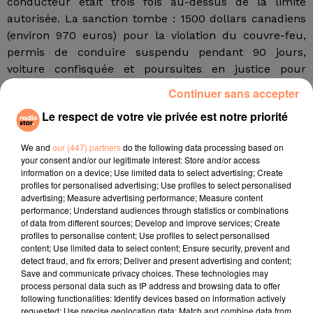
conducteur était trois fois au-dessus de la limite
autorisée. La sanction tombe : 1500 dollars canadiens
(environ 970 euros) pour la violation du couvre-feu,
permis de conduire suspendu pendant 90 jours,
voiture confisquée et poursuites en justice pour
conduite en état d'ivresse.
Continuer sans accepter
Ce même soir vers 21h00, d'autres policiers
Le respect de votre vie privée est notre priorité
aperçoivent une jeune femme d'une vingtaine
d'années qui se promenait sur un trottoir du centre-
We and
our (447) partners
do the following data processing based on
ville en tenant en laisse... un ami. Aux policiers qui
your consent and/or our legitimate interest: Store and/or access
information on a device; Use limited data to select advertising; Create
l'interrogeaient, elle a expliqué sans rire "qu'elle
profiles for personalised advertising; Use profiles to select personalised
promenait son chien", "vraiment pour nous tester",
advertising; Measure advertising performance; Measure content
selon la porte-parole. Le couple a été verbalisé et la
performance; Understand audiences through statistics or combinations
of data from different sources; Develop and improve services; Create
jeune femme a bruyamment assuré qu'elle
profiles to personalise content; Use profiles to select personalised
recommencerait chaque soir quitte à accumuler les
content; Use limited data to select content; Ensure security, prevent and
amendes. En cas de récidive, l'amende peut grimper
detect fraud, and fix errors; Deliver and present advertising and content;
Save and communicate privacy choices. These technologies may
jusqu'à 6000 dollars (3800 euros).
process personal data such as IP address and browsing data to offer
following functionalities: Identify devices based on information actively
Dans toute la province, la police a délivré environ 740
requested; Use precise geolocation data; Match and combine data from