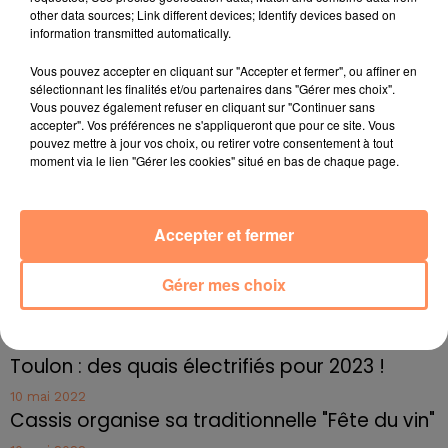
contraventions à des personnes n'ayant pas respecté
other data sources; Link different devices; Identify devices based on
le couvre-feu, selon les chiffres officiels.
information transmitted automatically.
fil actus
Vous pouvez accepter en cliquant sur "Accepter et fermer", ou affiner en
sélectionnant les finalités et/ou partenaires dans "Gérer mes choix".
Vous pouvez également refuser en cliquant sur "Continuer sans
4 juillet 2022
accepter". Vos préférences ne s'appliqueront que pour ce site. Vous
Radio Star Live avec Dadju
pouvez mettre à jour vos choix, ou retirer votre consentement à tout
moment via le lien "Gérer les cookies" situé en bas de chaque page.
27 juin 2022
Marseille : une application pour mettre en
relation extras et...
Accepter et fermer
27 juin 2022
Le cocholed pour jouer à la pétanque
Gérer mes choix
jusqu'au bout de la nuit !
10 mai 2022
Toulon : des quais électrifiés pour 2023 !
10 mai 2022
Cassis organise sa traditionnelle "Fête du vin"