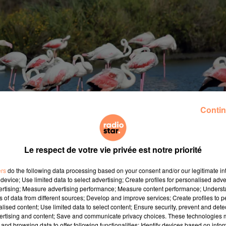
Contin
Le respect de votre vie privée est notre priorité
ers
do the following data processing based on your consent and/or our legitimate int
device; Use limited data to select advertising; Create profiles for personalised adver
es… Un peu partout dans le monde, la nature reprend s
vertising; Measure advertising performance; Measure content performance; Unders
ns of data from different sources; Develop and improve services; Create profiles to 
ique de Pont de Gau, situé aux Saintes-Maries-de-la-Mer
alised content; Use limited data to select content; Ensure security, prevent and detect
 flamants roses. Un nombre largement supérieur à cel
ertising and content; Save and communicate privacy choices. These technologies
rnal La Provence.
and browsing data to offer following functionalities: Identify devices based on infor