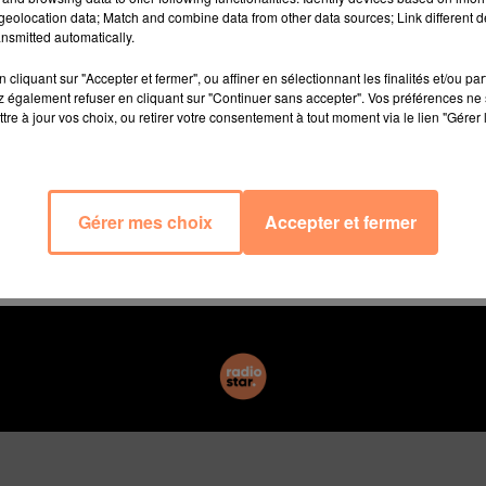
eolocation data; Match and combine data from other data sources; Link different de
nsmitted automatically.
ristes pendant les vacances de Pâques, est en effet fe
cliquant sur "Accepter et fermer", ou affiner en sélectionnant les finalités et/ou pa
"Les flamants roses, les aigrettes, les hérons, sont là et l
 également refuser en cliquant sur "Continuer sans accepter". Vos préférences ne 
tre à jour vos choix, ou retirer votre consentement à tout moment via le lien "Gérer 
naient jamais avant comme l’ibis falcinelle",
explique 
 cette tranquillité :
"Nous en avons compté près de 2 5
aussi être lié au fait que nous disposons de pompes a
Gérer mes choix
Accepter et fermer
de l’espèce"
, explique Frédéric Lamouroux.