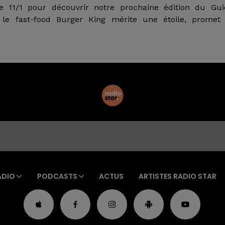
le 11/1 pour découvrir notre prochaine édition du Gui
le fast-food Burger King mérite une étoile, promet 
ADIO
PODCASTS
ACTUS
ARTISTES RADIO STAR