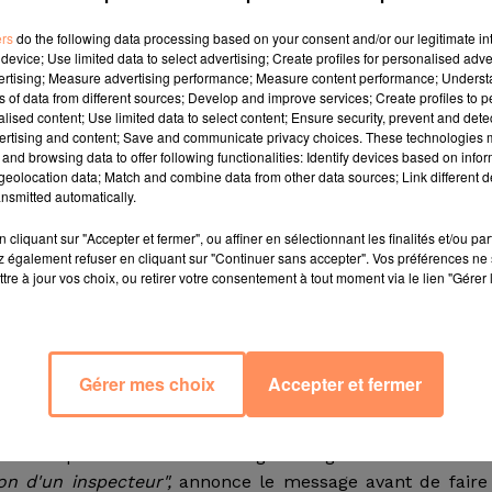
. Le géant du fast-food estime que son nouveau produit,
distinction gastronomique. L'entreprise a mis en ligne il 
ers
do the following data processing based on your consent and/or our legitimate int
luxembourgeoise un message dans lequel le second deg
device; Use limited data to select advertising; Create profiles for personalised adver
vertising; Measure advertising performance; Measure content performance; Unders
.
ns of data from different sources; Develop and improve services; Create profiles to 
alised content; Use limited data to select content; Ensure security, prevent and detect
ertising and content; Save and communicate privacy choices. These technologies
and browsing data to offer following functionalities: Identify devices based on infor
es messages en accompagnement d'une photo du fame
eolocation data; Match and combine data from other data sources; Link different de
ur la qualité. Une pétition en ligne a aussi été lancée p
nsmitted automatically.
s'adresse directement aux inspecteurs chargés d'évaluer 
er King. C'est vrai",
peut-on toutefois lire dans le texte.
cliquant sur "Accepter et fermer", ou affiner en sélectionnant les finalités et/ou pa
 également refuser en cliquant sur "Continuer sans accepter". Vos préférences ne 
atty angus parfaitement grillé à la flamme, un tourbillon
tre à jour vos choix, ou retirer votre consentement à tout moment via le lien "Gérer 
n avez beaucoup dans votre livre rouge qui proposent 
nti sans réservation 3 mois à l'avance ?",
demande Burg
Gérer mes choix
Accepter et fermer
 les responsables du Guide Michelin ont joué le jeu. 
lié une photo d'un Master Angus burger avec des frites
on d'un inspecteur",
annonce le message avant de faire 