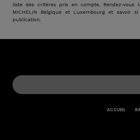
liste des critères pris en compte. Rendez-vous 
MICHELIN Belgique et Luxembourg et savoir si 
publication.
ACCUEIL
R