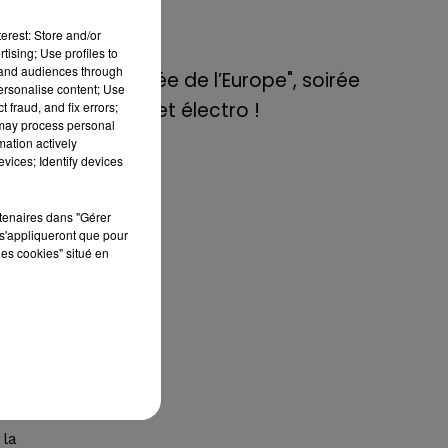
 le
de E=M6
y a
erest: Store and/or
ré
tising; Use profiles to
8 mai 2022
tand audiences through
Aix : "Journée de l’Europe", soirée
personalise content; Use
danse et set électro !
 fraud, and fix errors;
 may process personal
mation actively
ux
vices; Identify devices
our
les
rtenaires dans "Gérer
s'appliqueront que pour
 de
les cookies" situé en
des
er
Sur
 et
la