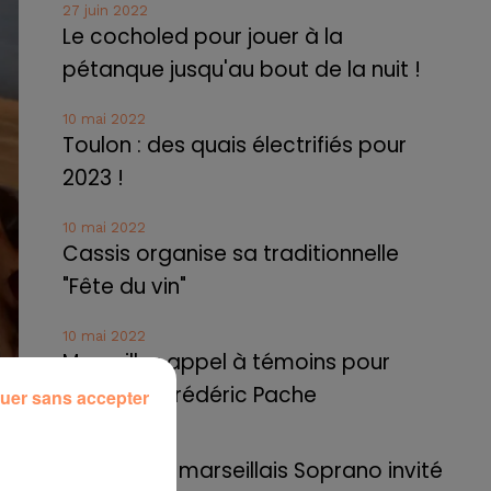
27 juin 2022
Le cocholed pour jouer à la
pétanque jusqu'au bout de la nuit !
10 mai 2022
Toulon : des quais électrifiés pour
2023 !
10 mai 2022
Cassis organise sa traditionnelle
"Fête du vin"
10 mai 2022
Marseille : appel à témoins pour
retrouver Frédéric Pache
uer sans accepter
8 mai 2022
Le rappeur marseillais Soprano invité
ur