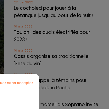
27 juin 2022
Le cocholed pour jouer à la
pétanque jusqu'au bout de la nuit !
10 mai 2022
Toulon : des quais électrifiés pour
2023 !
10 mai 2022
Cassis organise sa traditionnelle
"Fête du vin"
10 mai 2022
Marseille : appel à témoins pour
uer sans accepter
retrouver Frédéric Pache
8 mai 2022
Le rappeur marseillais Soprano invité