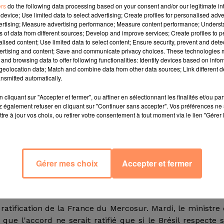
ers
do the following data processing based on your consent and/or our legitimate int
device; Use limited data to select advertising; Create profiles for personalised adver
vertising; Measure advertising performance; Measure content performance; Unders
 Selon les données de l'agence spatiale brésilienne, 
ns of data from different sources; Develop and improve services; Create profiles to 
alised content; Use limited data to select content; Ensure security, prevent and detect
 de 88,4 % en juin par rapport à juin 2018. En attendant 
ertising and content; Save and communicate privacy choices. These technologies
llée des images satellites, communiqués à la fin du mo
and browsing data to offer following functionalities: Identify devices based on infor
parus ces onze derniers mois. Soit une hausse de 15 % 
eolocation data; Match and combine data from other data sources; Link different de
nsmitted automatically.
valent d'un terrain et demi de football qui disparaît tou
cliquant sur "Accepter et fermer", ou affiner en sélectionnant les finalités et/ou pa
 également refuser en cliquant sur "Continuer sans accepter". Vos préférences ne 
 président d'extrême droite Jair Bolsonaro. Ce dernier s'
tre à jour vos choix, ou retirer votre consentement à tout moment via le lien "Gérer 
 l'Amazonie en l'ouvrant davantage aux investissemen
nt a quant à lui assuré que le gouvernement prenait tou
.
Gérer mes choix
Accepter et fermer
toire, le Brésil fait figure de pays clé dans la lutte con
ratification de la France du Mercosur. Mardi, le ministre
que l'accord ne serait ratifié que si le Brésil respecte 