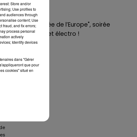
de E=M6
erest: Store and/or
tising; Use profiles to
tand audiences through
8 mai 2022
la
personalise content; Use
Aix : "Journée de l’Europe", soirée
 fraud, and fix errors;
les
 may process personal
danse et set électro !
is,
mation actively
par
vices; Identify devices
tes
rtenaires dans "Gérer
s'appliqueront que pour
est
les cookies" situé en
ts
tes
tre
 de
ses