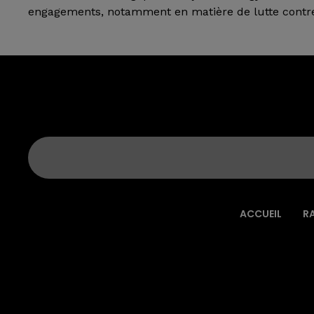
engagements, notamment en matière de lutte contre
ACCUEIL
R