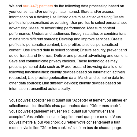
We and
our (447) partners
do the following data processing based on
La Provence
. "L'idée que tu vas avoir ta vie sauvée
your consent and/or our legitimate interest: Store and/or access
grâce à Marseille, quand tu vois ce que les Marseillais
information on a device; Use limited data to select advertising; Create
m'ont donné ces deux dernières années encore, ça
profiles for personalised advertising; Use profiles to select personalised
advertising; Measure advertising performance; Measure content
m'a bouleversé", a-t-il déclaré chez nos confrères.
performance; Understand audiences through statistics or combinations
fil actus
of data from different sources; Develop and improve services; Create
profiles to personalise content; Use profiles to select personalised
content; Use limited data to select content; Ensure security, prevent and
detect fraud, and fix errors; Deliver and present advertising and content;
4 juillet 2022
Save and communicate privacy choices. These technologies may
Radio Star Live avec Dadju
process personal data such as IP address and browsing data to offer
following functionalities: Identify devices based on information actively
27 juin 2022
requested; Use precise geolocation data; Match and combine data from
Marseille : une application pour mettre en
other data sources; Link different devices; Identify devices based on
relation extras et...
information transmitted automatically.
27 juin 2022
Vous pouvez accepter en cliquant sur "Accepter et fermer", ou affiner en
Le cocholed pour jouer à la pétanque
sélectionnant les finalités et/ou partenaires dans "Gérer mes choix".
Vous pouvez également refuser en cliquant sur "Continuer sans
jusqu'au bout de la nuit !
accepter". Vos préférences ne s'appliqueront que pour ce site. Vous
pouvez mettre à jour vos choix, ou retirer votre consentement à tout
10 mai 2022
moment via le lien "Gérer les cookies" situé en bas de chaque page.
Toulon : des quais électrifiés pour 2023 !