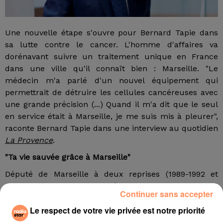
Une nouvelle étape s'ouvre pour Bernard Tapie dans
sa lutte contre le cancer. L'homme d'affaires va
dorénavant suivre un traitement unique en France
dans une ville qu'il connaît bien : Marseille. "Le
médecin m'a parlé d'un nouvel équipement qui
permettrait de détruire les cellules cancéreuses avec
une grande précision (...) Quand il m'a dit que le seul
en service était à Marseille, je me suis mis à pleurer",
raconte Bernard Tapie dans une interview au quotidien
La Provence
.
"Ta vie sauvée grâce à Marseille"
Député de Marseille à deux reprises (1989-1992 et
1993-1996) et bien sûr président de l'OM dans les
Continuer sans accepter
années 80-90, l'ancien ministre de la Ville de François
Le respect de votre vie privée est notre priorité
Mitterrand reste très attaché à la cité phocéenne où il
est d'ailleurs actionnaire majoritaire du quotidien local