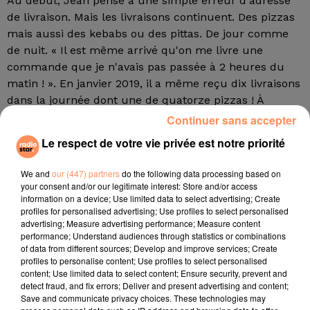
Au début, Jean pense à une simple erreur d'adresse
de livraison. Mais les livraisons continuent. Des pizzas
mais aussi des kebabs ou des pittas. De jour comme
de nuit. « Il est même arrivé qu'on me livre une
commande que je n'avais pas passée à 2 heures du
matin ! ». En janvier 2019, il a même reçu dix livraisons
dans la journée dont une de quatorze pizzas ! À
chaque fois, il a refusé les livraisons et ne les a donc
Continuer sans accepter
jamais payées.
Le respect de votre vie privée est notre priorité
Des cauchemars la nuit
We and
our (447) partners
do the following data processing based on
Jean Van Landeghem ne sait toujours pas qui lui
your consent and/or our legitimate interest: Store and/or access
envoie toutes ces pizzas. Il affirme qu'une amie à lui
information on a device; Use limited data to select advertising; Create
profiles for personalised advertising; Use profiles to select personalised
subit les mêmes livraisons depuis neuf ans. Ils en
advertising; Measure advertising performance; Measure content
concluent que l'auteur est une connaissance
performance; Understand audiences through statistics or combinations
commune mais ils n'ont toujours pas pu l'identifier.
of data from different sources; Develop and improve services; Create
profiles to personalise content; Use profiles to select personalised
Ce harcèlement que Jean subit le gêne bien sûr mais
content; Use limited data to select content; Ensure security, prevent and
il le trouve aussi ennuyeux pour les restaurants et les
detect fraud, and fix errors; Deliver and present advertising and content;
livreurs qui doivent jeter la nourriture.
Save and communicate privacy choices. These technologies may