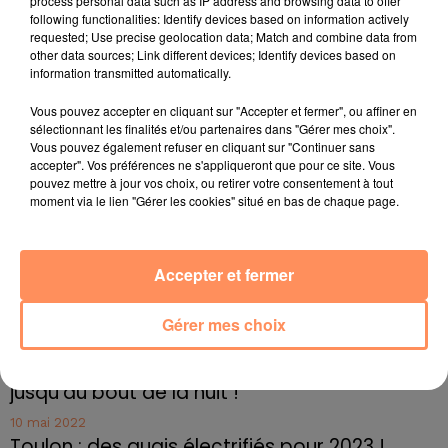
process personal data such as IP address and browsing data to offer
Aujourd'hui, le sexagénaire en fait des cauchemars la
following functionalities: Identify devices based on information actively
requested; Use precise geolocation data; Match and combine data from
nuit.
"Je n’en dors plus. Je deviens nerveux dès que
other data sources; Link different devices; Identify devices based on
j’entends une mobylette dans la rue. Je redoute
information transmitted automatically.
toujours qu’on me dépose des pizzas toutes chaudes,
une nouvelle fois".
Vous pouvez accepter en cliquant sur "Accepter et fermer", ou affiner en
sélectionnant les finalités et/ou partenaires dans "Gérer mes choix".
fil actus
Vous pouvez également refuser en cliquant sur "Continuer sans
accepter". Vos préférences ne s'appliqueront que pour ce site. Vous
pouvez mettre à jour vos choix, ou retirer votre consentement à tout
moment via le lien "Gérer les cookies" situé en bas de chaque page.
4 juillet 2022
Radio Star Live avec Dadju
27 juin 2022
Accepter et fermer
Marseille : une application pour mettre en
relation extras et...
Gérer mes choix
27 juin 2022
Le cocholed pour jouer à la pétanque
jusqu'au bout de la nuit !
10 mai 2022
Toulon : des quais électrifiés pour 2023 !