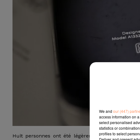
We and
our (447) partn
access information on a 
select personalised ad
statistics or combinatio
profiles to select person
Huit personnes ont été légèrement blessées et 
Deliver and present adv