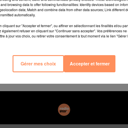
auffe. Un client est entré précipitamment dans ce maga
and browsing data to offer following functionalities: Identify devices based on infor
eolocation data; Match and combine data from other data sources; Link different de
ch, près de la gare,
"à cause d’une batterie en surchau
nsmitted automatically.
,
a expliqué la police zurichoise dans un communiqué.
cliquant sur "Accepter et fermer", ou affiner en sélectionnant les finalités et/ou pa
 également refuser en cliquant sur "Continuer sans accepter". Vos préférences ne 
tre à jour vos choix, ou retirer votre consentement à tout moment via le lien "Gérer 
 légèrement brûlé aux mains et sept personnes ont subi
, selon
Le Matin.
Les dégâts ont pu être limités grâce à
 sur la batterie pour contenir la fumée.
vaient dans le magasin ont été évacués par précaution. 
Gérer mes choix
Accepter et fermer
tudient actuellement la batterie en cause pour tenter