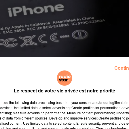
Contin
Le respect de votre vie privée est notre priorité
ers
do the following data processing based on your consent and/or our legitimate int
device; Use limited data to select advertising; Create profiles for personalised adver
vertising; Measure advertising performance; Measure content performance; Unders
ns of data from different sources; Develop and improve services; Create profiles to 
alised content; Use limited data to select content; Ensure security, prevent and detect
un magasin Apple a dû être évacué mardi matin à Zuri
ertising and content; Save and communicate privacy choices. These technologies