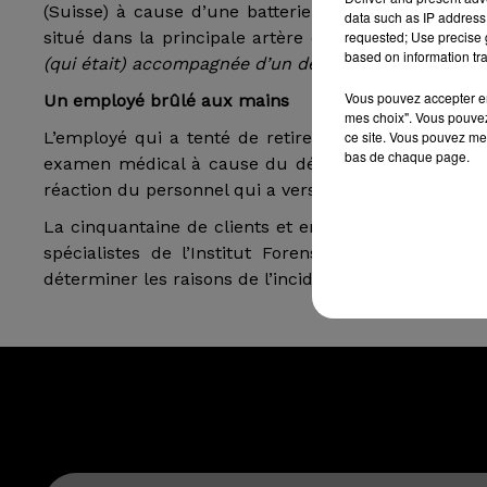
(Suisse) à cause d’une batterie d’iPhone en surch
data such as IP address 
requested; Use precise g
situé dans la principale artère commerciale de Zuri
based on information tra
(qui était) accompagnée d’un dégagement de fumée"
Vous pouvez accepter en 
Un employé brûlé aux mains
mes choix". Vous pouvez
ce site. Vous pouvez met
L’employé qui a tenté de retirer la batterie a été
bas de chaque page.
examen médical à cause du dégagement de fumée
réaction du personnel qui a versé du sable de quartz
La cinquantaine de clients et employés qui se trou
spécialistes de l’Institut Forensique de Zurich é
déterminer les raisons de l’incident.