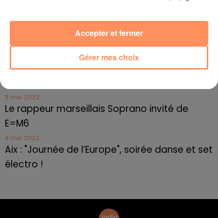
10 mai 2022
Toulon : des quais électrifiés pour 2023 !
10 mai 2022
Accepter et fermer
Cassis organise sa traditionnelle "Fête du vin"
Gérer mes choix
10 mai 2022
Marseille : appel à témoins pour retrouver
Frédéric Pache
8 mai 2022
Le rappeur marseillais Soprano invité de
E=M6
8 mai 2022
Aix : "Journée de l’Europe", soirée danse et set
électro !