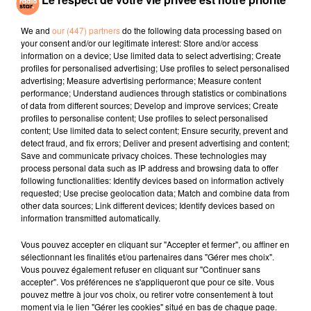
Swamy est né dans la bouse de vache, explique l'un
We and
our (447) partners
do the following data processing based on
d'eux, Chethan Kumar. Et beaucoup d'hindous,
your consent and/or our legitimate interest: Store and/or access
majoritaires dans le pays, estiment que les
information on a device; Use limited data to select advertising; Create
excréments de vache, animal sacré pour eux dont ils
profiles for personalised advertising; Use profiles to select personalised
advertising; Measure advertising performance; Measure content
ne consomment pas la viande, ont des propriétés
performance; Understand audiences through statistics or combinations
curatives.
of data from different sources; Develop and improve services; Create
profiles to personalise content; Use profiles to select personalised
fil actus
content; Use limited data to select content; Ensure security, prevent and
detect fraud, and fix errors; Deliver and present advertising and content;
Save and communicate privacy choices. These technologies may
4 juillet 2022
process personal data such as IP address and browsing data to offer
Radio Star Live avec Dadju
following functionalities: Identify devices based on information actively
requested; Use precise geolocation data; Match and combine data from
27 juin 2022
other data sources; Link different devices; Identify devices based on
Marseille : une application pour mettre en
information transmitted automatically.
relation extras et...
Vous pouvez accepter en cliquant sur "Accepter et fermer", ou affiner en
sélectionnant les finalités et/ou partenaires dans "Gérer mes choix".
27 juin 2022
Vous pouvez également refuser en cliquant sur "Continuer sans
Le cocholed pour jouer à la pétanque
accepter". Vos préférences ne s'appliqueront que pour ce site. Vous
jusqu'au bout de la nuit !
pouvez mettre à jour vos choix, ou retirer votre consentement à tout
moment via le lien "Gérer les cookies" situé en bas de chaque page.