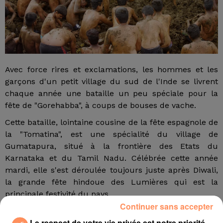
Avec force rires et exclamations, les hommes et les
garçons d'un petit village du sud de l'Inde se livrent
chaque année une bataille un peu spéciale pour la
fête de "Gorehabba", à coups de bouses de vache.
Cette bataille, lointaine cousine de la fête espagnole de
la "Tomatina", est une spécialité du village de
Gumatapura, situé à la frontière des Etats du
Karnataka et du Tamil Nadu. Célébrée cette année
mardi, elle s'est déroulée toujours juste après Diwali,
la grande fête hindoue des Lumières qui est la
principale festivité du pays.
Continuer sans accepter
Au-delà des rires et des jeux, la fête a un sens
Le respect de votre vie privée est notre priorité
religieux: pour les villageois, leur dieu Beereshwara