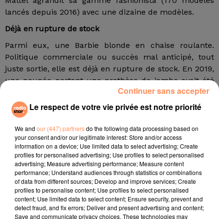
Mattel agrandit sa gamme fashionista (170 modèles
lancés depuis 2016) avec une dizaine de modèles.
Déjà en rupture de stock
Parmi eux, une Barbie blonde en chaise roulante.
Politique commerciale ou succès mal anticipé, tout
juste sortie, elle est déjà en rupture de stock. En 2019,
une poupée portant une prothèse de jambe avait été
Continuer sans accepter
éditée, réalisée en collaboration avec Jordan Reeves,
une préado de 12 ans portant elle-même une prothèse
Le respect de votre vie privée est notre priorité
(au bras). Une deuxième, portant cette fois une
prothèse dorée, mais toujours à la jambe, rejoint la
We and
our (447) partners
do the following data processing based on
your consent and/or our legitimate interest: Store and/or access
collection. Tout comme une Barbie sans cheveux (qui
information on a device; Use limited data to select advertising; Create
ne sortira qu’en septembre) et une autre atteinte de
profiles for personalised advertising; Use profiles to select personalised
vitiligo, cette dépigmentation de la peau qui s’affiche sr
advertising; Measure advertising performance; Measure content
performance; Understand audiences through statistics or combinations
les podiums grâce au mannequin Winnie Harlow.
of data from different sources; Develop and improve services; Create
profiles to personalise content; Use profiles to select personalised
Si un Ken affligé d’un ventre à bière (mais il affiche lui
content; Use limited data to select content; Ensure security, prevent and
aussi quatre morphologies possibles) ne semble pas
detect fraud, and fix errors; Deliver and present advertising and content;
être au programme, un modèle à cheveux roux va
Save and communicate privacy choices. These technologies may