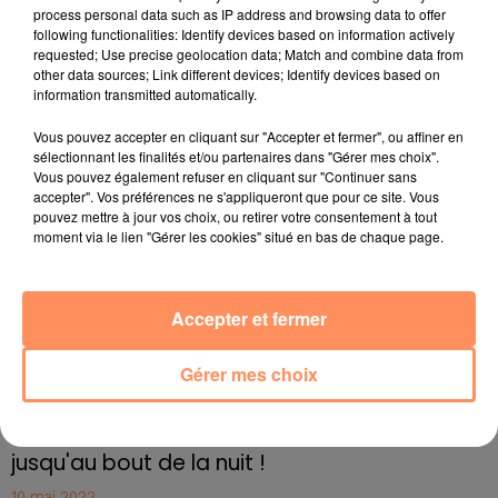
process personal data such as IP address and browsing data to offer
sortir ainsi que le premier garçon de la collection
following functionalities: Identify devices based on information actively
portant des cheveux longs. Depuis 1961, date de la
requested; Use precise geolocation data; Match and combine data from
naissance du beau gosse, faire valoir de Barbie, bien
other data sources; Link different devices; Identify devices based on
information transmitted automatically.
des mâles ont arboré une tignasse surabondante. Il
était temps que les personnages masculins affichent
Vous pouvez accepter en cliquant sur "Accepter et fermer", ou affiner en
eux aussi toutes leurs différences.
sélectionnant les finalités et/ou partenaires dans "Gérer mes choix".
Vous pouvez également refuser en cliquant sur "Continuer sans
fil actus
accepter". Vos préférences ne s'appliqueront que pour ce site. Vous
pouvez mettre à jour vos choix, ou retirer votre consentement à tout
moment via le lien "Gérer les cookies" situé en bas de chaque page.
4 juillet 2022
Radio Star Live avec Dadju
27 juin 2022
Accepter et fermer
Marseille : une application pour mettre en
relation extras et...
Gérer mes choix
27 juin 2022
Le cocholed pour jouer à la pétanque
jusqu'au bout de la nuit !
10 mai 2022