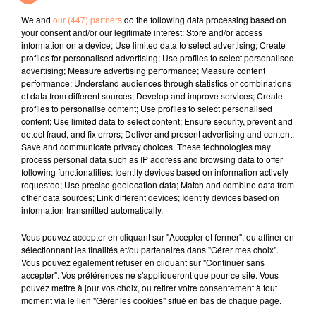
fabriquait deux millions de steaks par semaine sur ses
deux sites.
We and
our (447) partners
do the following data processing based on
your consent and/or our legitimate interest: Store and/or access
La société ayant été liquidée fin 2011, ce sont deux de
information on a device; Use limited data to select advertising; Create
profiles for personalised advertising; Use profiles to select personalised
ses dirigeants qui sont poursuivis : son créateur et
advertising; Measure advertising performance; Measure content
gérant depuis 1966 et le responsable qualité et
performance; Understand audiences through statistics or combinations
hygiène. Ils sont poursuivis pour
"blessures
of data from different sources; Develop and improve services; Create
profiles to personalise content; Use profiles to select personalised
involontaires par violation manifestement délibérée
content; Use limited data to select content; Ensure security, prevent and
d’une obligation de sécurité ou de prudence ayant
detect fraud, and fix errors; Deliver and present advertising and content;
entraîné une incapacité totale de travail supérieure à
Save and communicate privacy choices. These technologies may
process personal data such as IP address and browsing data to offer
trois mois"
et
"tromperie sur une marchandise
following functionalities: Identify devices based on information actively
entraînant un danger pour la santé de l’homme",
requested; Use precise geolocation data; Match and combine data from
notamment.
other data sources; Link different devices; Identify devices based on
information transmitted automatically.
Nolan présent au procès
Vous pouvez accepter en cliquant sur "Accepter et fermer", ou affiner en
A l'ouverture du procès, ce mardi, en présence de
sélectionnant les finalités et/ou partenaires dans "Gérer mes choix".
Nolan, ils sont apparus tous deux à la barre, la mine
Vous pouvez également refuser en cliquant sur "Continuer sans
accepter". Vos préférences ne s'appliqueront que pour ce site. Vous
sombre, sans se parler au préalable. L'un et l'autre se
pouvez mettre à jour vos choix, ou retirer votre consentement à tout
renvoient la responsabilité des manquements aux
moment via le lien "Gérer les cookies" situé en bas de chaque page.
obligations sanitaires, dont le contrôle aléatoire des