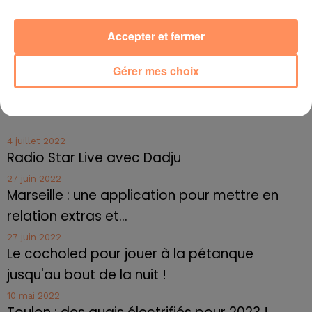
lots de viande hachée au lieu d'un contrôle
systématique, mais aussi le passage d'un second
Accepter et fermer
contrôle pour passer outre un premier contrôle positif
à une concentration élevée de bactérie E.coli.
Gérer mes choix
fil actus
4 juillet 2022
Radio Star Live avec Dadju
27 juin 2022
Marseille : une application pour mettre en
relation extras et...
27 juin 2022
Le cocholed pour jouer à la pétanque
jusqu'au bout de la nuit !
10 mai 2022