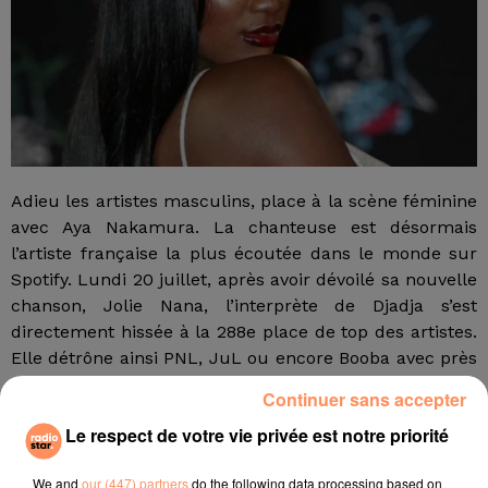
Adieu les artistes masculins, place à la scène féminine
avec Aya Nakamura. La chanteuse est désormais
l’artiste française la plus écoutée dans le monde sur
Spotify. Lundi 20 juillet, après avoir dévoilé sa nouvelle
chanson, Jolie Nana, l’interprète de Djadja s’est
directement hissée à la 288e place de top des artistes.
Elle détrône ainsi PNL, JuL ou encore Booba avec près
de douze millions d'auditeurs par mois. Aya Nakamura
Continuer sans accepter
a réagi à la nouvelle sur Twitter :
"EH BHEEE !! Merci à
Le respect de votre vie privée est notre priorité
vous pour tout ça."
En quelques jours, le nouveau titre
de la jeune femme comptabilise déjà plus de 4,5
We and
our (447) partners
do the following data processing based on