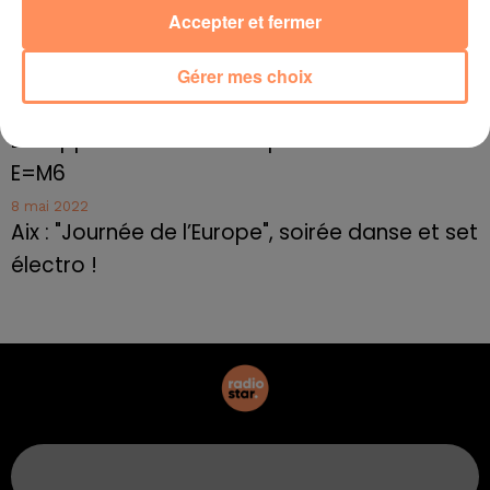
Accepter et fermer
10 mai 2022
Marseille : appel à témoins pour retrouver
Gérer mes choix
Frédéric Pache
8 mai 2022
Le rappeur marseillais Soprano invité de
E=M6
8 mai 2022
Aix : "Journée de l’Europe", soirée danse et set
électro !