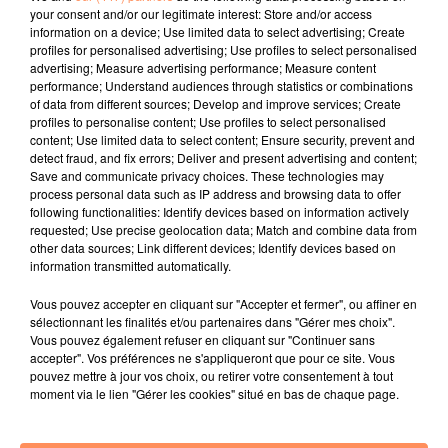
millions de vues sur YouTube. C’est le démarrage le
your consent and/or our legitimate interest: Store and/or access
plus fort pour l’artiste depuis le succès du morceau
information on a device; Use limited data to select advertising; Create
Djadja.
profiles for personalised advertising; Use profiles to select personalised
advertising; Measure advertising performance; Measure content
fil actus
performance; Understand audiences through statistics or combinations
of data from different sources; Develop and improve services; Create
profiles to personalise content; Use profiles to select personalised
content; Use limited data to select content; Ensure security, prevent and
4 juillet 2022
detect fraud, and fix errors; Deliver and present advertising and content;
Radio Star Live avec Dadju
Save and communicate privacy choices. These technologies may
process personal data such as IP address and browsing data to offer
27 juin 2022
following functionalities: Identify devices based on information actively
Marseille : une application pour mettre en
requested; Use precise geolocation data; Match and combine data from
relation extras et...
other data sources; Link different devices; Identify devices based on
information transmitted automatically.
27 juin 2022
Le cocholed pour jouer à la pétanque
Vous pouvez accepter en cliquant sur "Accepter et fermer", ou affiner en
sélectionnant les finalités et/ou partenaires dans "Gérer mes choix".
jusqu'au bout de la nuit !
Vous pouvez également refuser en cliquant sur "Continuer sans
accepter". Vos préférences ne s'appliqueront que pour ce site. Vous
10 mai 2022
pouvez mettre à jour vos choix, ou retirer votre consentement à tout
Toulon : des quais électrifiés pour 2023 !
moment via le lien "Gérer les cookies" situé en bas de chaque page.
10 mai 2022
Cassis organise sa traditionnelle "Fête du vin"