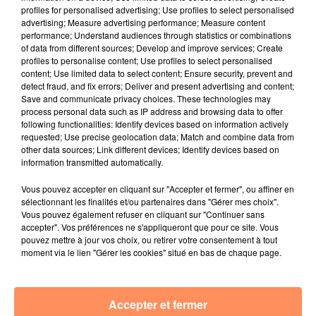
fil actus
profiles for personalised advertising; Use profiles to select personalised
advertising; Measure advertising performance; Measure content
performance; Understand audiences through statistics or combinations
4 juillet 2022
of data from different sources; Develop and improve services; Create
Radio Star Live avec Dadju
profiles to personalise content; Use profiles to select personalised
content; Use limited data to select content; Ensure security, prevent and
27 juin 2022
detect fraud, and fix errors; Deliver and present advertising and content;
Marseille : une application pour mettre en
Save and communicate privacy choices. These technologies may
process personal data such as IP address and browsing data to offer
relation extras et...
following functionalities: Identify devices based on information actively
requested; Use precise geolocation data; Match and combine data from
27 juin 2022
other data sources; Link different devices; Identify devices based on
Le cocholed pour jouer à la pétanque
information transmitted automatically.
jusqu'au bout de la nuit !
Vous pouvez accepter en cliquant sur "Accepter et fermer", ou affiner en
sélectionnant les finalités et/ou partenaires dans "Gérer mes choix".
10 mai 2022
Vous pouvez également refuser en cliquant sur "Continuer sans
Toulon : des quais électrifiés pour 2023 !
accepter". Vos préférences ne s'appliqueront que pour ce site. Vous
pouvez mettre à jour vos choix, ou retirer votre consentement à tout
10 mai 2022
moment via le lien "Gérer les cookies" situé en bas de chaque page.
Cassis organise sa traditionnelle "Fête du vin"
10 mai 2022
Marseille : appel à témoins pour retrouver
Accepter et fermer