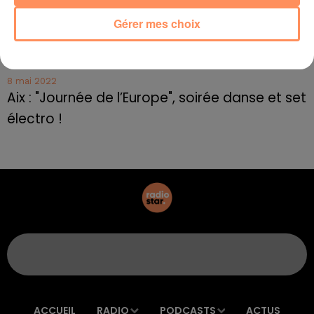
Frédéric Pache
Gérer mes choix
8 mai 2022
Le rappeur marseillais Soprano invité de
E=M6
8 mai 2022
Aix : "Journée de l’Europe", soirée danse et set
électro !
ACCUEIL
RADIO
PODCASTS
ACTUS