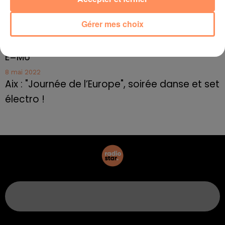
Frédéric Pache
Gérer mes choix
8 mai 2022
Le rappeur marseillais Soprano invité de
E=M6
8 mai 2022
Aix : "Journée de l’Europe", soirée danse et set
électro !