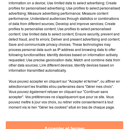
E.F.
information on a device; Use limited data to select advertising; Create
profiles for personalised advertising; Use profiles to select personalised
fil actus
advertising; Measure advertising performance; Measure content
performance; Understand audiences through statistics or combinations
of data from different sources; Develop and improve services; Create
4 juillet 2022
profiles to personalise content; Use profiles to select personalised
Radio Star Live avec Dadju
content; Use limited data to select content; Ensure security, prevent and
detect fraud, and fix errors; Deliver and present advertising and content;
27 juin 2022
Save and communicate privacy choices. These technologies may
Marseille : une application pour mettre en
process personal data such as IP address and browsing data to offer
following functionalities: Identify devices based on information actively
relation extras et...
requested; Use precise geolocation data; Match and combine data from
other data sources; Link different devices; Identify devices based on
27 juin 2022
information transmitted automatically.
Le cocholed pour jouer à la pétanque
jusqu'au bout de la nuit !
Vous pouvez accepter en cliquant sur "Accepter et fermer", ou affiner en
sélectionnant les finalités et/ou partenaires dans "Gérer mes choix".
10 mai 2022
Vous pouvez également refuser en cliquant sur "Continuer sans
Toulon : des quais électrifiés pour 2023 !
accepter". Vos préférences ne s'appliqueront que pour ce site. Vous
pouvez mettre à jour vos choix, ou retirer votre consentement à tout
10 mai 2022
moment via le lien "Gérer les cookies" situé en bas de chaque page.
Cassis organise sa traditionnelle "Fête du vin"
10 mai 2022
Accepter et fermer
Marseille : appel à témoins pour retrouver