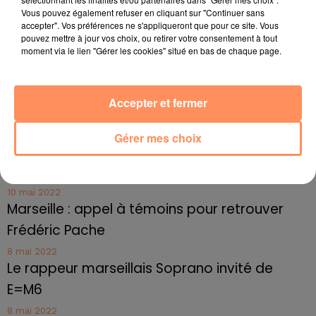
Marseille : une application pour mettre en
Vous pouvez également refuser en cliquant sur "Continuer sans
accepter". Vos préférences ne s'appliqueront que pour ce site. Vous
relation extras et...
pouvez mettre à jour vos choix, ou retirer votre consentement à tout
moment via le lien "Gérer les cookies" situé en bas de chaque page.
27 juin 2022
Le cocholed pour jouer à la pétanque
jusqu'au bout de la nuit !
Accepter et fermer
10 mai 2022
Toulon : des quais électrifiés pour 2023 !
Gérer mes choix
10 mai 2022
Cassis organise sa traditionnelle "Fête du vin"
10 mai 2022
Marseille : appel à témoins pour retrouver
Frédéric Pache
8 mai 2022
Le rappeur marseillais Soprano invité de
E=M6
8 mai 2022