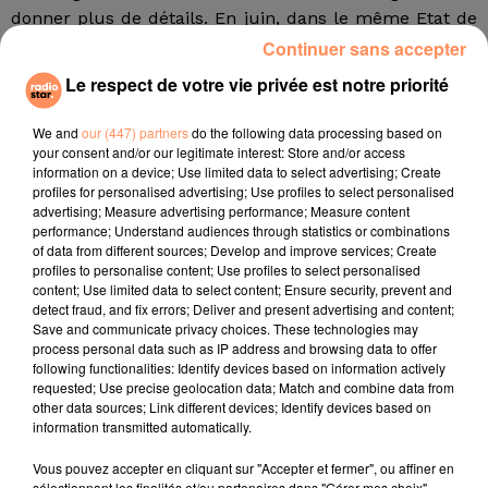
donner plus de détails. En juin, dans le même Etat de
Victoria, un kangourou avait ainsi été retrouvé mort
Continuer sans accepter
tué par balles, vêtu d’un imprimé léopard et attaché à
Le respect de votre vie privée est notre priorité
une chaise tenant une bouteille d’alcool.
We and
our (447) partners
do the following data processing based on
your consent and/or our legitimate interest: Store and/or access
Le koala est de plus en plus menacé dans toute
information on a device; Use limited data to select advertising; Create
profiles for personalised advertising; Use profiles to select personalised
l’Australie, victime de la perte de son habitat, des
advertising; Measure advertising performance; Measure content
maladies, des attaques de chiens et des feux de
performance; Understand audiences through statistics or combinations
brousse. Un dénombrement national de 2012 a estimé
of data from different sources; Develop and improve services; Create
profiles to personalise content; Use profiles to select personalised
la population de koalas à 330.000, bien que leur
content; Use limited data to select content; Ensure security, prevent and
habitat dans les arbres rende difficile une évaluation
detect fraud, and fix errors; Deliver and present advertising and content;
précise.
Save and communicate privacy choices. These technologies may
process personal data such as IP address and browsing data to offer
fil actus
following functionalities: Identify devices based on information actively
requested; Use precise geolocation data; Match and combine data from
other data sources; Link different devices; Identify devices based on
4 juillet 2022
information transmitted automatically.
Radio Star Live avec Dadju
Vous pouvez accepter en cliquant sur "Accepter et fermer", ou affiner en
27 juin 2022
sélectionnant les finalités et/ou partenaires dans "Gérer mes choix".