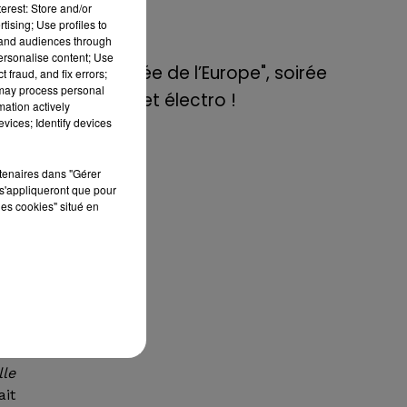
de E=M6
erest: Store and/or
tising; Use profiles to
tand audiences through
8 mai 2022
personalise content; Use
Aix : "Journée de l’Europe", soirée
 fraud, and fix errors;
 may process personal
danse et set électro !
mation actively
vices; Identify devices
380
rtenaires dans "Gérer
rts
s'appliqueront que pour
ont
les cookies" situé en
vie
nt
aux
 25
lle
ait