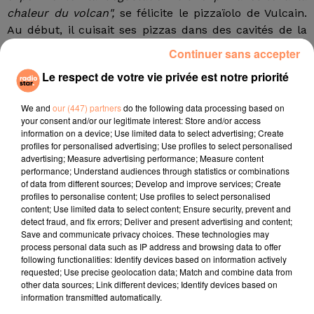
chaleur du volcan",
se félicite le pizzaïolo de Vulcain.
Au début, il cuisait ses pizzas dans des cavités de la
lave encore brûlante, mais le regain d’activité du
Continuer sans accepter
volcan depuis février lui a donné l’idée de cuisiner
Le respect de votre vie privée est notre priorité
directement sur la lave en mouvement. En effet, le
Pacaya, qui culmine à 2.552 mètres d’altitude à
We and
our (447) partners
do the following data processing based on
environ 25 km au sud de la capitale, est actuellement
your consent and/or our legitimate interest: Store and/or access
sous surveillance renforcée : les villageois qui vivent
information on a device; Use limited data to select advertising; Create
profiles for personalised advertising; Use profiles to select personalised
sur les flancs du volcan sont sous la menace
advertising; Measure advertising performance; Measure content
d’explosions et de pluies de cendres.
performance; Understand audiences through statistics or combinations
of data from different sources; Develop and improve services; Create
"Le seul fait de voir que tu vas manger quelque chose
profiles to personalise content; Use profiles to select personalised
cuisiné sur la lave, cela paraît ridicule, mais il n’y a
content; Use limited data to select content; Ensure security, prevent and
qu’ici qu’on peut voir ça",
commente Kelt Van, un
detect fraud, and fix errors; Deliver and present advertising and content;
Save and communicate privacy choices. These technologies may
touriste néerlandais qui a apprécié sa pizza :
"elle était
process personal data such as IP address and browsing data to offer
très bonne et avait un croustillant magmatique".
following functionalities: Identify devices based on information actively
requested; Use precise geolocation data; Match and combine data from
fil actus
other data sources; Link different devices; Identify devices based on
information transmitted automatically.