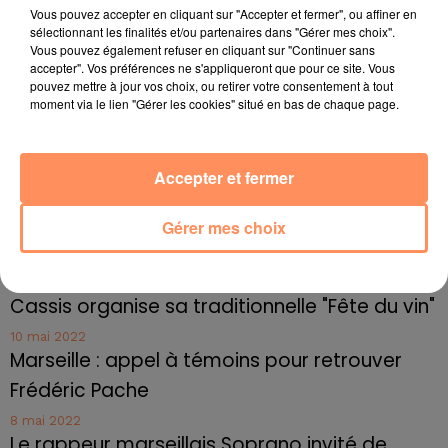
4 juillet 2022
Vous pouvez accepter en cliquant sur "Accepter et fermer", ou affiner en
Radio Star Live avec Dadju
sélectionnant les finalités et/ou partenaires dans "Gérer mes choix".
Vous pouvez également refuser en cliquant sur "Continuer sans
27 juin 2022
accepter". Vos préférences ne s'appliqueront que pour ce site. Vous
Marseille : une application pour mettre en
pouvez mettre à jour vos choix, ou retirer votre consentement à tout
moment via le lien "Gérer les cookies" situé en bas de chaque page.
relation extras et...
27 juin 2022
Le cocholed pour jouer à la pétanque
Accepter et fermer
jusqu'au bout de la nuit !
Gérer mes choix
10 mai 2022
Toulon : des quais électrifiés pour 2023 !
10 mai 2022
Cassis organise sa traditionnelle "Fête du vin"
10 mai 2022
Marseille : appel à témoins pour retrouver
Frédéric Pache
8 mai 2022
Le rappeur marseillais Soprano invité de