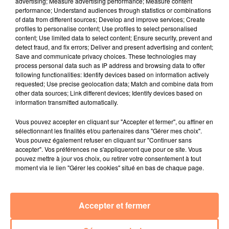
advertising; Measure advertising performance; Measure content
4 juillet 2022
performance; Understand audiences through statistics or combinations
Radio Star Live avec Dadju
of data from different sources; Develop and improve services; Create
profiles to personalise content; Use profiles to select personalised
27 juin 2022
content; Use limited data to select content; Ensure security, prevent and
Marseille : une application pour mettre en
detect fraud, and fix errors; Deliver and present advertising and content;
relation extras et...
Save and communicate privacy choices. These technologies may
process personal data such as IP address and browsing data to offer
27 juin 2022
following functionalities: Identify devices based on information actively
Le cocholed pour jouer à la pétanque
requested; Use precise geolocation data; Match and combine data from
other data sources; Link different devices; Identify devices based on
jusqu'au bout de la nuit !
information transmitted automatically.
10 mai 2022
Vous pouvez accepter en cliquant sur "Accepter et fermer", ou affiner en
Toulon : des quais électrifiés pour 2023 !
sélectionnant les finalités et/ou partenaires dans "Gérer mes choix".
Vous pouvez également refuser en cliquant sur "Continuer sans
10 mai 2022
accepter". Vos préférences ne s'appliqueront que pour ce site. Vous
Cassis organise sa traditionnelle "Fête du vin"
pouvez mettre à jour vos choix, ou retirer votre consentement à tout
moment via le lien "Gérer les cookies" situé en bas de chaque page.
10 mai 2022
Marseille : appel à témoins pour retrouver
Frédéric Pache
Accepter et fermer
8 mai 2022
Le rappeur marseillais Soprano invité de