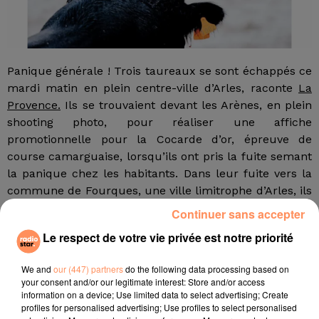
Panique générale ! Trois taureaux se sont échappés ce
mardi matin en plein centre-ville d’Arles, raconte
La
Provence.
Ils se trouvaient devant les Arènes, en plein
shooting photo, pour réaliser une affiche
promotionnelle pour la Cocarde d’or, épreuve de
course camarguaise, lorsqu’ils ont pris la fuite semant
la panique chez les habitants. Dans leur fuite vers la
commune de Fourques, une ville limitrophe d’Arles, ils
ont blessé une personne qui a été transportée à
Continuer sans accepter
l’hôpital, sans que son pronostic vital ne soit engagé.
Le respect de votre vie privée est notre priorité
Les animaux ont encerclés dans un champ et ont été
rapidement récupérés par les manadiers.
We and
our (447) partners
do the following data processing based on
fil actus
your consent and/or our legitimate interest: Store and/or access
information on a device; Use limited data to select advertising; Create
profiles for personalised advertising; Use profiles to select personalised