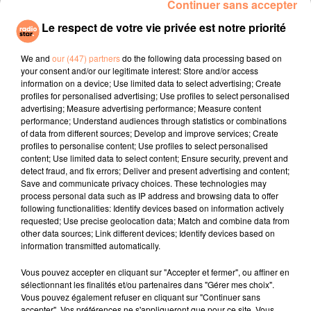
Continuer sans accepter
infections dentaires et la tumeur dont souffre Glash
Le respect de votre vie privée est notre priorité
nécessitent une prise en charge médicale adaptée
sans délai,"
prévient la préfecture.
We and
our (447) partners
do the following data processing based on
your consent and/or our legitimate interest: Store and/or access
"Mes ours sont en parfaite santé",
avait affirmé la
information on a device; Use limited data to select advertising; Create
semaine dernière leur propriétaire à La Nouvelle
profiles for personalised advertising; Use profiles to select personalised
République. Selon Patrick Violas, le directeur du Zoo
advertising; Measure advertising performance; Measure content
performance; Understand audiences through statistics or combinations
La Tanière où a été hébergée Mischa, l’animal a été
of data from different sources; Develop and improve services; Create
victime de coups, lorsqu'il n'obéissait pas ou ne
profiles to personalise content; Use profiles to select personalised
réalisait pas le travail demandé.
content; Use limited data to select content; Ensure security, prevent and
detect fraud, and fix errors; Deliver and present advertising and content;
fil actus
Save and communicate privacy choices. These technologies may
process personal data such as IP address and browsing data to offer
following functionalities: Identify devices based on information actively
4 juillet 2022
requested; Use precise geolocation data; Match and combine data from
Radio Star Live avec Dadju
other data sources; Link different devices; Identify devices based on
information transmitted automatically.
27 juin 2022
Marseille : une application pour mettre en
Vous pouvez accepter en cliquant sur "Accepter et fermer", ou affiner en
sélectionnant les finalités et/ou partenaires dans "Gérer mes choix".
relation extras et...
Vous pouvez également refuser en cliquant sur "Continuer sans
accepter". Vos préférences ne s'appliqueront que pour ce site. Vous