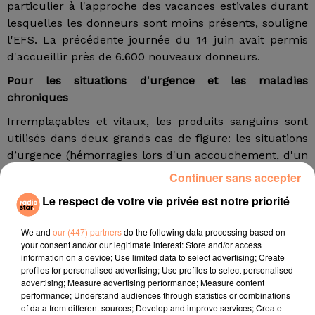
particulier à l'approche des vacances estivales durant
lesquelles les donneurs sont moins présents, souligne
l'EFS. La précédente journée du 14 juin avait permis
d'accueillir près de 6.600 nouveaux donneurs.
Pour les situations d'urgence et les maladies
chroniques
Irremplaçables et vitaux, les produits sanguins sont
utilisés dans deux grands cas de figure: les situations
d’urgence (hémorragies lors d'un accouchement, d'un
accident, d'une opération chirurgicale, etc.) et les
Continuer sans accepter
besoins chroniques (maladies du sang et cancers), qui
Le respect de votre vie privée est notre priorité
demeurent les pathologies les plus consommatrices
de produits sanguins avec près de la moitié (47%) des
We and
our (447) partners
do the following data processing based on
patients transfusés.
your consent and/or our legitimate interest: Store and/or access
information on a device; Use limited data to select advertising; Create
10 000 dons nécessaires par jour
profiles for personalised advertising; Use profiles to select personalised
advertising; Measure advertising performance; Measure content
Pour donner son sang, il faut être âgé de 18 à 70 ans,
performance; Understand audiences through statistics or combinations
peser au moins 50 kilos et se munir d'une pièce
of data from different sources; Develop and improve services; Create