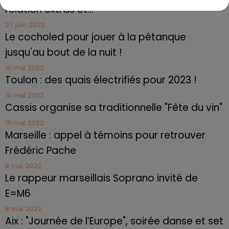
relation extras et...
27 juin 2022
Le cocholed pour jouer à la pétanque
jusqu'au bout de la nuit !
10 mai 2022
Toulon : des quais électrifiés pour 2023 !
10 mai 2022
Cassis organise sa traditionnelle "Fête du vin"
10 mai 2022
Marseille : appel à témoins pour retrouver
Frédéric Pache
8 mai 2022
Le rappeur marseillais Soprano invité de
E=M6
8 mai 2022
Aix : "Journée de l’Europe", soirée danse et set