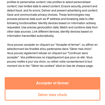
profiles to personalise content; Use profiles to select personalised
d'identité pour son premier don. Les donneurs (de 18 à
content; Use limited data to select content; Ensure security, prevent and
65 ans) du groupe sanguin AB sont particulièrement
detect fraud, and fix errors; Deliver and present advertising and content;
recherchés car ils sont "donneurs universels" de
Save and communicate privacy choices. These technologies may
process personal data such as IP address and browsing data to offer
plasma: le leur peut être transfusé à tous les malades.
following functionalities: Identify devices based on information actively
Or seulement 4% des Français sont "AB".
requested; Use precise geolocation data; Match and combine data from
other data sources; Link different devices; Identify devices based on
Quelque 10.000 dons de sang sont nécessaires chaque
information transmitted automatically.
jour, pour un million de patients soignés avec des
produits sanguins chaque année. 1.613.084 personnes
Vous pouvez accepter en cliquant sur "Accepter et fermer", ou affiner en
sélectionnant les finalités et/ou partenaires dans "Gérer mes choix".
ont donné leur sang en 2017, dont 287.489 pour la
Vous pouvez également refuser en cliquant sur "Continuer sans
première fois, et la moitié âgées de moins de 40 ans.
accepter". Vos préférences ne s'appliqueront que pour ce site. Vous
pouvez mettre à jour vos choix, ou retirer votre consentement à tout
Pour en savoir plus:
www.dondesang.efs.sante.fr
moment via le lien "Gérer les cookies" situé en bas de chaque page.
fil actus
Accepter et fermer
4 juillet 2022
Radio Star Live avec Dadju
Gérer mes choix
27 juin 2022
Marseille : une application pour mettre en