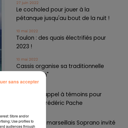
27 juin 2022
Le cocholed pour jouer à la
pétanque jusqu'au bout de la nuit !
10 mai 2022
Toulon : des quais électrifiés pour
2023 !
10 mai 2022
Cassis organise sa traditionnelle
"Fête du vin"
uer sans accepter
10 mai 2022
Marseille : appel à témoins pour
retrouver Frédéric Pache
erest: Store and/or
8 mai 2022
tising; Use profiles to
Le rappeur marseillais Soprano invité
tand audiences through