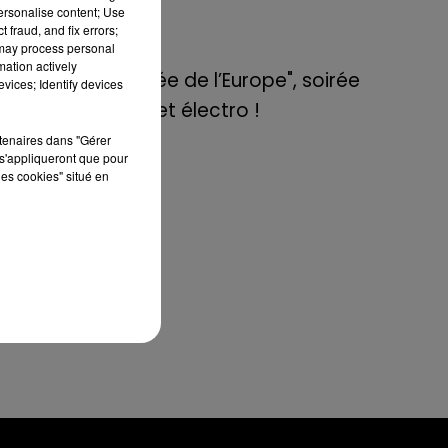
de E=M6
personalise content; Use
 fraud, and fix errors;
 may process personal
8 mai 2022
mation actively
Aix : "Journée de l’Europe", soirée
vices; Identify devices
danse et set électro !
rtenaires dans "Gérer
s'appliqueront que pour
les cookies" situé en
eur
son
ok.