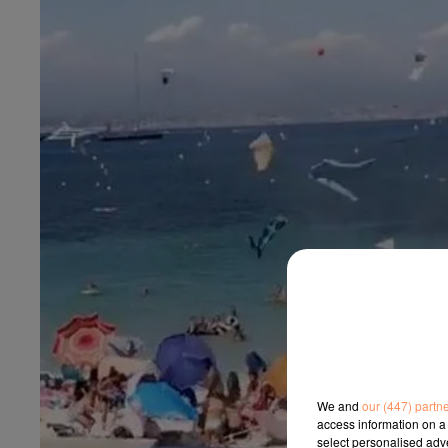
We and
our (447) partn
access information on a 
select personalised ad