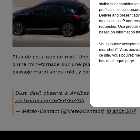
statistics or combinatio
profiles to select person
Deliver and present adv
data such as IP address 
requested; Use precise g
based on information tra
Vous pouvez accepter en 
mes choix". Vous pouvez
ce site. Vous pouvez met
Plus de peur que de mal ! Une vidéo postée sur Twit
bas de chaque page.
d'une mini-tornade sur une plage d'Antibes. Aussi 
passage mardi après-midi, y compris des parasols et
Dust devil observé à Antibes (06) à la plage de l
pic.twitter.com/w1FPYEoYGh
— Météo-Contact (@MeteoContact)
10 août 2017