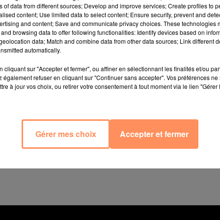
ns of data from different sources; Develop and improve services; Create profiles to 
alised content; Use limited data to select content; Ensure security, prevent and detect
ertising and content; Save and communicate privacy choices. These technologies
and browsing data to offer following functionalities: Identify devices based on infor
eolocation data; Match and combine data from other data sources; Link different de
nsmitted automatically.
cliquant sur "Accepter et fermer", ou affiner en sélectionnant les finalités et/ou pa
 également refuser en cliquant sur "Continuer sans accepter". Vos préférences ne 
tre à jour vos choix, ou retirer votre consentement à tout moment via le lien "Gérer 
ter et Facebook hier a permis de découvrir l'effet ravag
brève que spectaculaire, la tornade a tout emmené sur 
 bouées qui ont pris une hauteur inattendue.
Gérer mes choix
Accepter et fermer
a Salis hier après-midi. Via Virginie Segal sur Facebo