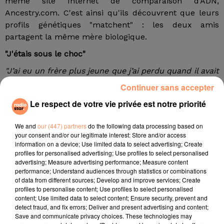
même site Internet de comparaison d’ADN,
Ancestry.com. C'est ainsi qu'ils découvrent que leurs
profils génétiques "matchent" : les deux amis
partagent la même mère biologique.
"J'étais sous le choc"
"J’ai eu un frère plus jeune que j’ai perdu quand il avait
19 ans, donc je n’ai jamais eu de nièces ni de neveux.
Continuer sans accepter
Je pensais que je ne connaîtrais jamais ma mère
Le respect de votre vie privée est notre priorité
biologique, je n’aurais jamais de nièces ou de neveux",
a déclaré Alan, soulagé, à la télévision hawaïenne
We and
our (447) partners
do the following data processing based on
Khon2 TV. Et d’ajouter :
"C'était une expérience
your consent and/or our legitimate interest: Store and/or access
bouleversante. C'est toujours bouleversant",
a dit
information on a device; Use limited data to select advertising; Create
profiles for personalised advertising; Use profiles to select personalised
Robinson à la station de nouvelles hawaïenne Khon2.
advertising; Measure advertising performance; Measure content
"
Je ne sais pas combien de temps ça va me prendre
performance; Understand audiences through statistics or combinations
pour passer par-dessus ce sentiment. J’étais sous le
of data from different sources; Develop and improve services; Create
profiles to personalise content; Use profiles to select personalised
choc - c’était un véritable choc - mais en y repensant,
content; Use limited data to select content; Ensure security, prevent and
c’est vrai que l’on se ressemble beaucoup",
reconnaît
detect fraud, and fix errors; Deliver and present advertising and content;
Walter.
Save and communicate privacy choices. These technologies may