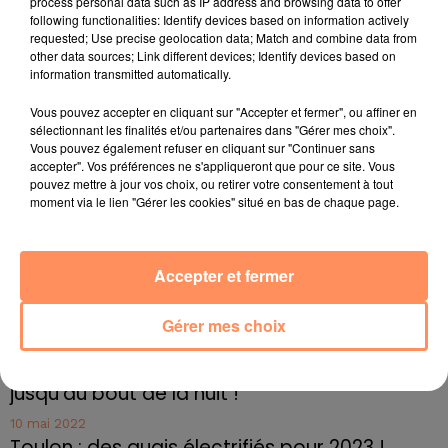
process personal data such as IP address and browsing data to offer
Une nouvelle que Walter et Alan ont eu le bonheur
following functionalities: Identify devices based on information actively
requested; Use precise geolocation data; Match and combine data from
d'annoncer à leur proches lors d'une réunion de
other data sources; Link different devices; Identify devices based on
famille à l'approche de Noël. Les deux frères
information transmitted automatically.
envisagent de profiter de leur retraite en voyageant
tous les deux.
Vous pouvez accepter en cliquant sur "Accepter et fermer", ou affiner en
sélectionnant les finalités et/ou partenaires dans "Gérer mes choix".
fil actus
Vous pouvez également refuser en cliquant sur "Continuer sans
accepter". Vos préférences ne s'appliqueront que pour ce site. Vous
pouvez mettre à jour vos choix, ou retirer votre consentement à tout
moment via le lien "Gérer les cookies" situé en bas de chaque page.
4 juillet 2022
Radio Star Live avec Dadju
27 juin 2022
Accepter et fermer
Marseille : une application pour mettre en
relation extras et...
Gérer mes choix
27 juin 2022
Le cocholed pour jouer à la pétanque
jusqu'au bout de la nuit !
10 mai 2022
Toulon : des quais électrifiés pour 2023 !