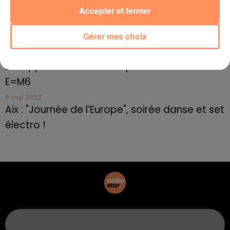
Accepter et fermer
10 mai 2022
Marseille : appel à témoins pour retrouver
Gérer mes choix
Frédéric Pache
8 mai 2022
Le rappeur marseillais Soprano invité de
E=M6
8 mai 2022
Aix : "Journée de l’Europe", soirée danse et set
électro !