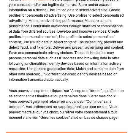
your consent and/or our legitimate interest: Store and/or access
l'empereur Alexandre le Grand ?
information on a device; Use limited data to select advertising; Create
E.F.
profiles for personalised advertising; Use profiles to select personalised
advertising; Measure advertising performance; Measure content
fil actus
performance; Understand audiences through statistics or combinations
of data from different sources; Develop and improve services; Create
profiles to personalise content; Use profiles to select personalised
content; Use limited data to select content; Ensure security, prevent and
4 juillet 2022
detect fraud, and fix errors; Deliver and present advertising and content;
Radio Star Live avec Dadju
Save and communicate privacy choices. These technologies may
process personal data such as IP address and browsing data to offer
27 juin 2022
following functionalities: Identify devices based on information actively
Marseille : une application pour mettre en
requested; Use precise geolocation data; Match and combine data from
relation extras et...
other data sources; Link different devices; Identify devices based on
information transmitted automatically.
27 juin 2022
Le cocholed pour jouer à la pétanque
Vous pouvez accepter en cliquant sur "Accepter et fermer", ou affiner en
sélectionnant les finalités et/ou partenaires dans "Gérer mes choix".
jusqu'au bout de la nuit !
Vous pouvez également refuser en cliquant sur "Continuer sans
accepter". Vos préférences ne s'appliqueront que pour ce site. Vous
10 mai 2022
pouvez mettre à jour vos choix, ou retirer votre consentement à tout
Toulon : des quais électrifiés pour 2023 !
moment via le lien "Gérer les cookies" situé en bas de chaque page.
10 mai 2022
Cassis organise sa traditionnelle "Fête du vin"