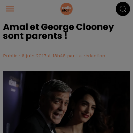
Amal et George Clooney
sont parents !
Publié : 6 juin 2017 à 18h48 par La rédaction