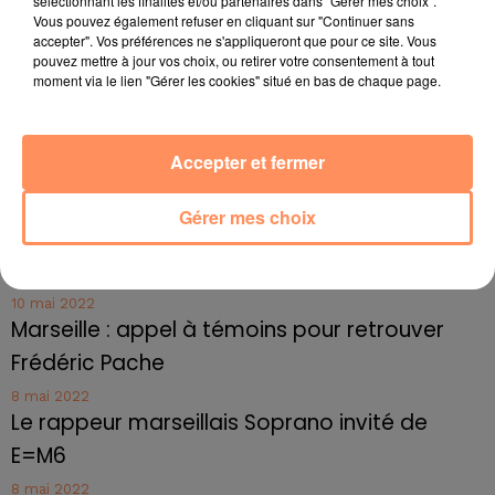
sélectionnant les finalités et/ou partenaires dans "Gérer mes choix".
Marseille : une application pour mettre en
Vous pouvez également refuser en cliquant sur "Continuer sans
accepter". Vos préférences ne s'appliqueront que pour ce site. Vous
relation extras et...
pouvez mettre à jour vos choix, ou retirer votre consentement à tout
moment via le lien "Gérer les cookies" situé en bas de chaque page.
27 juin 2022
Le cocholed pour jouer à la pétanque
jusqu'au bout de la nuit !
Accepter et fermer
10 mai 2022
Toulon : des quais électrifiés pour 2023 !
Gérer mes choix
10 mai 2022
Cassis organise sa traditionnelle "Fête du vin"
10 mai 2022
Marseille : appel à témoins pour retrouver
Frédéric Pache
8 mai 2022
Le rappeur marseillais Soprano invité de
E=M6
8 mai 2022