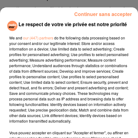
Les Allemands ont l’habitude de rapporter des caisses
Continuer sans accepter
de bouteilles - de bière, d’eau et d’autres boissons -
consignées dans des supermarchés ou surface
Le respect de votre vie privée est notre priorité
spécialisées où ils se sont approvisionnés. Or, le
We and
our (447) partners
do the following data processing based on
secteur les appelle désormais à en rapporter autant
your consent and/or our legitimate interest: Store and/or access
que possible, surtout avant un départ en vacances. La
information on a device; Use limited data to select advertising; Create
brasserie Fiege, à Bochum, dans la Ruhr, a lancé un
profiles for personalised advertising; Use profiles to select personalised
advertising; Measure advertising performance; Measure content
appel en ce sens à ses clients directement sur
performance; Understand audiences through statistics or combinations
Facebook.
of data from different sources; Develop and improve services; Create
profiles to personalise content; Use profiles to select personalised
Les Allemands ont bu en moyenne 101 litres de bière
content; Use limited data to select content; Ensure security, prevent and
l’an dernier, contre environ 140 litres dans les années
detect fraud, and fix errors; Deliver and present advertising and content;
1980.
Save and communicate privacy choices. These technologies may
process personal data such as IP address and browsing data to offer
fil actus
following functionalities: Identify devices based on information actively
requested; Use precise geolocation data; Match and combine data from
other data sources; Link different devices; Identify devices based on
information transmitted automatically.
4 juillet 2022
Radio Star Live avec Dadju
Vous pouvez accepter en cliquant sur "Accepter et fermer", ou affiner en
27 juin 2022