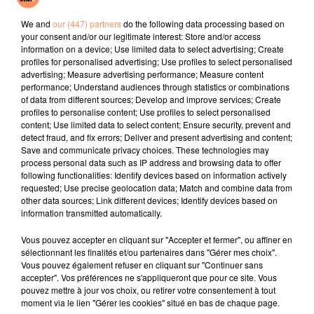
Parking disponible devant le gymnase Tommasi
We and
our (447) partners
do the following data processing based on
(Collège Yves Montand)
your consent and/or our legitimate interest: Store and/or access
information on a device; Use limited data to select advertising; Create
profiles for personalised advertising; Use profiles to select personalised
advertising; Measure advertising performance; Measure content
performance; Understand audiences through statistics or combinations
Crédit photos : Mairie d'Allauch
of data from different sources; Develop and improve services; Create
fil actus
profiles to personalise content; Use profiles to select personalised
content; Use limited data to select content; Ensure security, prevent and
detect fraud, and fix errors; Deliver and present advertising and content;
Save and communicate privacy choices. These technologies may
4 juillet 2022
process personal data such as IP address and browsing data to offer
Radio Star Live avec Dadju
following functionalities: Identify devices based on information actively
requested; Use precise geolocation data; Match and combine data from
27 juin 2022
other data sources; Link different devices; Identify devices based on
Marseille : une application pour mettre en
information transmitted automatically.
relation extras et...
Vous pouvez accepter en cliquant sur "Accepter et fermer", ou affiner en
27 juin 2022
sélectionnant les finalités et/ou partenaires dans "Gérer mes choix".
Le cocholed pour jouer à la pétanque
Vous pouvez également refuser en cliquant sur "Continuer sans
accepter". Vos préférences ne s'appliqueront que pour ce site. Vous
jusqu'au bout de la nuit !
pouvez mettre à jour vos choix, ou retirer votre consentement à tout
moment via le lien "Gérer les cookies" situé en bas de chaque page.
10 mai 2022