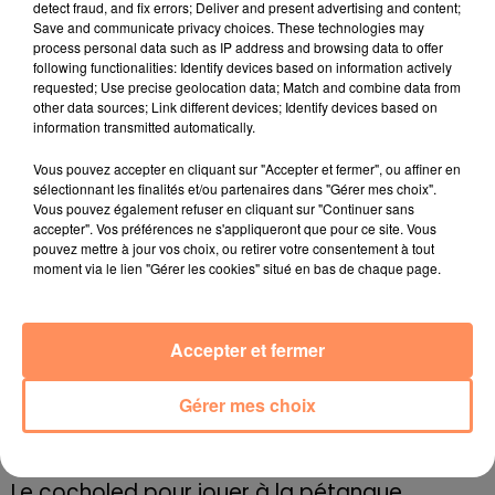
vidéo toute neuve. Ce petit film utilisait des plans
detect fraud, and fix errors; Deliver and present advertising and content;
Save and communicate privacy choices. These technologies may
tournés durant la production du clip originel, mais
process personal data such as IP address and browsing data to offer
jamais vus depuis.
following functionalities: Identify devices based on information actively
requested; Use precise geolocation data; Match and combine data from
other data sources; Link different devices; Identify devices based on
L'arrivée de Noël, une tournée de Mariah Carey aux
information transmitted automatically.
Etats-Unis et sa savante utilisation des réseaux
sociaux ont fait le reste, propulsant le morceau en
Vous pouvez accepter en cliquant sur "Accepter et fermer", ou affiner en
haut du classement établi par Billboard, le premier
sélectionnant les finalités et/ou partenaires dans "Gérer mes choix".
Vous pouvez également refuser en cliquant sur "Continuer sans
numéro un de la chanteuse depuis plus de 11 ans.
accepter". Vos préférences ne s'appliqueront que pour ce site. Vous
fil actus
pouvez mettre à jour vos choix, ou retirer votre consentement à tout
moment via le lien "Gérer les cookies" situé en bas de chaque page.
4 juillet 2022
Radio Star Live avec Dadju
Accepter et fermer
27 juin 2022
Marseille : une application pour mettre en
Gérer mes choix
relation extras et...
27 juin 2022
Le cocholed pour jouer à la pétanque