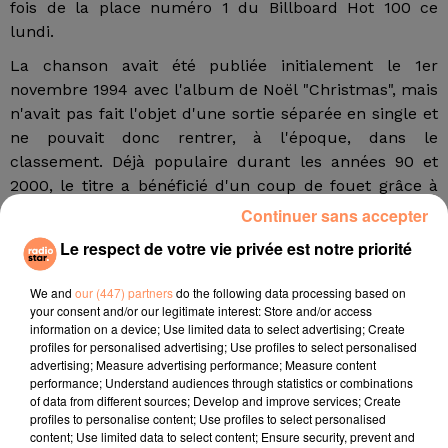
fois de la place numéro 1 du Billboard Hot 100 ce
lundi.
La chanson avait été publiée initialement le 1er
novembre 1994 avec l'album de Noël "Christmas", mais
n'avait pas fait l'objet d'une sortie séparée en single et
ne pouvait donc rentrer, à l'époque, dans le
classement. Déjà populaire durant les années 90 et
2000, le titre a bénéficié d'un coup de fouet grâce à
son inclusion dans la bande originale du film "Love
Continuer sans accepter
Actually" (2003) mais surtout avec l'émergence du
Le respect de votre vie privée est notre priorité
streaming.
We and
our (447) partners
do the following data processing based on
Lundi, il apparaissait ainsi en troisième position du
your consent and/or our legitimate interest: Store and/or access
information on a device; Use limited data to select advertising; Create
classement mondial établi par la plateforme Spotify, et
profiles for personalised advertising; Use profiles to select personalised
en première position au Royaume-Uni. "All I Want for
advertising; Measure advertising performance; Measure content
Christmas Is You" a, par ailleurs, bénéficié cette année
performance; Understand audiences through statistics or combinations
of data from different sources; Develop and improve services; Create
d'une autre campagne de promotion, avec une
profiles to personalise content; Use profiles to select personalised
nouvelle sortie de l'album "Christmas" ainsi qu'une
content; Use limited data to select content; Ensure security, prevent and