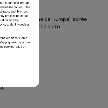
de E=M6
tand audiences through
personalise content; Use
 fraud, and fix errors;
8 mai 2022
 may process personal
i y
Aix : "Journée de l’Europe", soirée
mation actively
 ou
vices; Identify devices
danse et set électro !
 la
rtenaires dans "Gérer
s'appliqueront que pour
les cookies" situé en
000
inq
as
re
en
el,