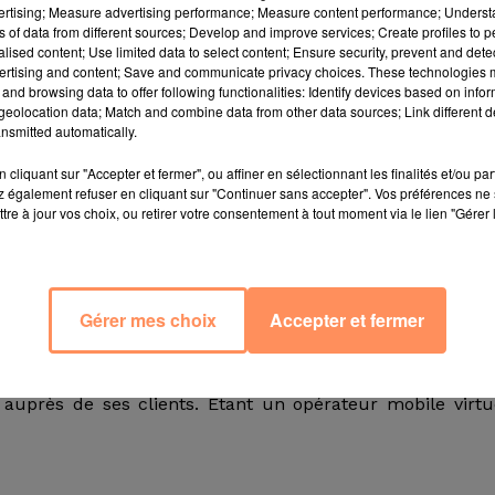
vertising; Measure advertising performance; Measure content performance; Unders
ns of data from different sources; Develop and improve services; Create profiles to 
alised content; Use limited data to select content; Ensure security, prevent and detect
ertising and content; Save and communicate privacy choices. These technologies
dresse aux jeunes de la tranche 15-25 ans. Mais ceux qu
and browsing data to offer following functionalities: Identify devices based on infor
es tâches : répondre à des sondages, regarder des vidéos,
eolocation data; Match and combine data from other data sources; Link different de
nsmitted automatically.
r forfait gratis.
"Nous faisons gagner des éclairs. C'est
fondateur de la PME, au Monde.
cliquant sur "Accepter et fermer", ou affiner en sélectionnant les finalités et/ou pa
 également refuser en cliquant sur "Continuer sans accepter". Vos préférences ne 
tre à jour vos choix, ou retirer votre consentement à tout moment via le lien "Gérer 
t bénéficier d'options supplémentaires. En effet, avec 7
ant trente jours ou opter pour une "offre mixte", avec c
e données. Cela demande du temps, puisque, dans ce c
de quinze minutes, parrainer deux amis et tester quat
Gérer mes choix
Accepter et fermer
e une heure et une heure et demi sur le mois.
sieurs grandes marques qui lui donnent de l'argent 
uprès de ses clients. Etant un opérateur mobile virtu