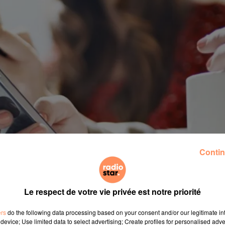
Contin
Le respect de votre vie privée est notre priorité
monde de la téléphonie. Après Free et ses forfaits à d
ers
do the following data processing based on your consent and/or our legitimate int
e siège est situé à Aix-en-Provence a lancé ce mercredi
device; Use limited data to select advertising; Create profiles for personalised adver