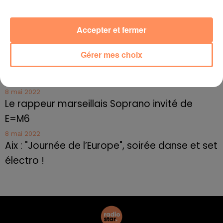
Toulon : des quais électrifiés pour 2023 !
10 mai 2022
Accepter et fermer
Cassis organise sa traditionnelle "Fête du vin"
10 mai 2022
Gérer mes choix
Marseille : appel à témoins pour retrouver
Frédéric Pache
8 mai 2022
Le rappeur marseillais Soprano invité de
E=M6
8 mai 2022
Aix : "Journée de l’Europe", soirée danse et set
électro !