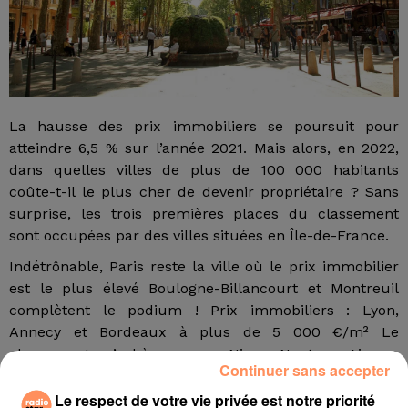
La hausse des prix immobiliers se poursuit pour
atteindre 6,5 % sur l’année 2021. Mais alors, en 2022,
dans quelles villes de plus de 100 000 habitants
coûte-t-il le plus cher de devenir propriétaire ? Sans
surprise, les trois premières places du classement
sont occupées par des villes situées en Île-de-France.
Indétrônable, Paris reste la ville où le prix immobilier
est le plus élevé Boulogne-Billancourt et Montreuil
complètent le podium ! Prix immobiliers : Lyon,
Annecy et Bordeaux à plus de 5 000 €/m² Le
classement s’achève avec Nice, Nantes, Aix-en-
Continuer sans accepter
Provence et Saint-Denis
Le respect de votre vie privée est notre priorité
Dans notre région, pour s'installer à Aix-en-Provence, il