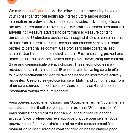
faudra compter 4 123 €/m², une somme colossale.
We and
our (447) partners
do the following data processing based on
Dans le classement des villes les moins chères en
your consent and/or our legitimate interest: Store and/or access
France on retrouve : Saint-Étienne, Perpignan,
information on a device; Use limited data to select advertising; Create
profiles for personalised advertising; Use profiles to select personalised
Limoges, Mulhouse ou encore Le Mans.
advertising; Measure advertising performance; Measure content
performance; Understand audiences through statistics or combinations
Crédit photo : expedia.fr
of data from different sources; Develop and improve services; Create
fil actus
profiles to personalise content; Use profiles to select personalised
content; Use limited data to select content; Ensure security, prevent and
detect fraud, and fix errors; Deliver and present advertising and content;
Save and communicate privacy choices. These technologies may
4 juillet 2022
process personal data such as IP address and browsing data to offer
Radio Star Live avec Dadju
following functionalities: Identify devices based on information actively
requested; Use precise geolocation data; Match and combine data from
27 juin 2022
other data sources; Link different devices; Identify devices based on
Marseille : une application pour mettre en
information transmitted automatically.
relation extras et...
Vous pouvez accepter en cliquant sur "Accepter et fermer", ou affiner en
27 juin 2022
sélectionnant les finalités et/ou partenaires dans "Gérer mes choix".
Le cocholed pour jouer à la pétanque
Vous pouvez également refuser en cliquant sur "Continuer sans
accepter". Vos préférences ne s'appliqueront que pour ce site. Vous
jusqu'au bout de la nuit !
pouvez mettre à jour vos choix, ou retirer votre consentement à tout
moment via le lien "Gérer les cookies" situé en bas de chaque page.
10 mai 2022