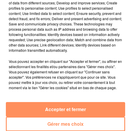
of data from different sources; Develop and improve services; Create
particulièrement menacée par la refonte du réseau
profiles to personalise content; Use profiles to select personalised
court-courrier du groupe, Joël Rondel, secrétaire du
content; Use limited data to select content; Ensure security, prevent and
detect fraud, and fix errors; Deliver and present advertising and content;
comité social et économique (CSE), redoute la
Save and communicate privacy choices. These technologies may
suppression de la moitié des 2 700 postes actuels.
process personal data such as IP address and browsing data to offer
Malgré ces postes menacés, Bruno Le Maire a défendu
following functionalities: Identify devices based on information actively
requested; Use precise geolocation data; Match and combine data from
le soutien de 7 milliards d’euros accordé à la
other data sources; Link different devices; Identify devices based on
compagnie par l’Etat, sans condition formelle sur
information transmitted automatically.
l’emploi.
"Quand le trafic aérien s’écroule, dire 'je mets
Vous pouvez accepter en cliquant sur "Accepter et fermer", ou affiner en
de l’argent mais on va absolument garder chaque
sélectionnant les finalités et/ou partenaires dans "Gérer mes choix".
emploi', à quoi ça conduit? Ca peut conduire à des
Vous pouvez également refuser en cliquant sur "Continuer sans
risques de faillites et c’était ça qui menaçait Air
accepter". Vos préférences ne s'appliqueront que pour ce site. Vous
pouvez mettre à jour vos choix, ou retirer votre consentement à tout
France",
a-t-il justifié.
moment via le lien "Gérer les cookies" situé en bas de chaque page.
fil actus
Accepter et fermer
4 juillet 2022
Radio Star Live avec Dadju
Gérer mes choix