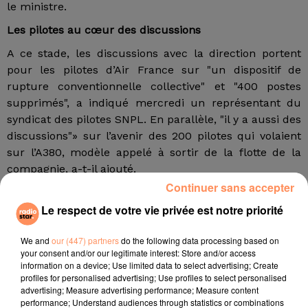
le ministre.
Les pilotes au cœur des discussions
A ce stade, les discussions avec la direction portent
pour les pilotes d’Air France sur "un dispositif de
rupture conventionnelle collective" et "400 postes
supprimés", a indiqué mercredi un représentant du
syndicat des pilotes SNPL. En parallèle, "il y a aussi des
discussions"» sur l’avenir des 200 pilotes qui volaient
sur l’A380, modèle appelé à sortir de la flotte de la
compagnie, a-t-il ajouté.
Continuer sans accepter
"Un sureffectif de 1 800 postes a été identifié" chez les
Le respect de votre vie privée est notre priorité
hôtesses et stewards, selon le syndicat SNGAF, et
"environ 1 800 postes" seraient visés par la direction
We and
our (447) partners
do the following data processing based on
dans les fonctions supports, avait indiqué en mai
your consent and/or our legitimate interest: Store and/or access
Didier Dague, administrateur salarié (FO) d’Air France.
information on a device; Use limited data to select advertising; Create
profiles for personalised advertising; Use profiles to select personalised
2 700 postes supprimés chez Hop! ?
advertising; Measure advertising performance; Measure content
performance; Understand audiences through statistics or combinations
Enfin, chez Hop!, filiale régionale d’Air France