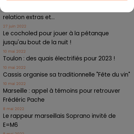
27 juin 2022
Marseille : une application pour mettre en
relation extras et...
27 juin 2022
Le cocholed pour jouer à la pétanque
jusqu'au bout de la nuit !
10 mai 2022
Toulon : des quais électrifiés pour 2023 !
10 mai 2022
Cassis organise sa traditionnelle "Fête du vin"
10 mai 2022
Marseille : appel à témoins pour retrouver
Frédéric Pache
8 mai 2022
Le rappeur marseillais Soprano invité de
E=M6
8 mai 2022