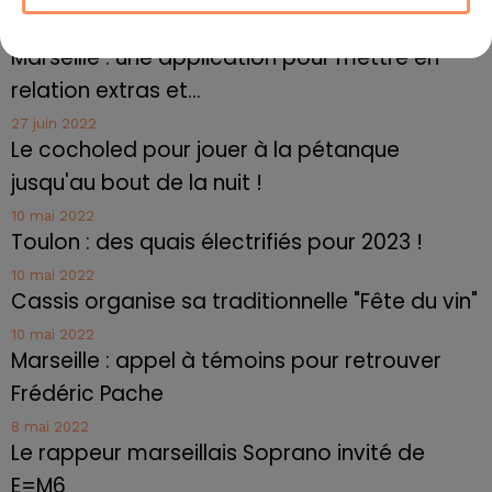
27 juin 2022
Marseille : une application pour mettre en
relation extras et...
27 juin 2022
Le cocholed pour jouer à la pétanque
jusqu'au bout de la nuit !
10 mai 2022
Toulon : des quais électrifiés pour 2023 !
10 mai 2022
Cassis organise sa traditionnelle "Fête du vin"
10 mai 2022
Marseille : appel à témoins pour retrouver
Frédéric Pache
8 mai 2022
Le rappeur marseillais Soprano invité de
E=M6