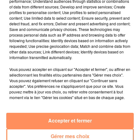
performance; Understand audiences through statistics or combinations
of data from different sources; Develop and improve services; Create
"Quand j’ai découvert que Pascal pensait que Bandy
profiles to personalise content; Use profiles to select personalised
était son chien, je suis allée chez le vétérinaire pour
content; Use limited data to select content; Ensure security, prevent and
faire une radio. Je voulais vérifier que Bandy avait bien
detect fraud, and fix errors; Deliver and present advertising and content;
Save and communicate privacy choices. These technologies may
une puce d’identification au nom de Pascal Salasc."
Un
process personal data such as IP address and browsing data to offer
déchirement pour Laura. Mais la jeune femme est
following functionalities: Identify devices based on information actively
résolue à restituer Gribouille à son maître. Les
requested; Use precise geolocation data; Match and combine data from
other data sources; Link different devices; Identify devices based on
retrouvailles ont donc eu lieu dimanche 25 août 2019.
information transmitted automatically.
"Gribouille m’a sauté dans les bras"
Vous pouvez accepter en cliquant sur "Accepter et fermer", ou affiner en
Un moment inoubliable, comme le raconte Pascal
sélectionnant les finalités et/ou partenaires dans "Gérer mes choix".
Vous pouvez également refuser en cliquant sur "Continuer sans
Salasc dans une vidéo réalisée par Sud Ouest : "C’était
accepter". Vos préférences ne s'appliqueront que pour ce site. Vous
chargé d’émotions. Gribouille m’a directement sauté
pouvez mettre à jour vos choix, ou retirer votre consentement à tout
dans les bras. Il m’a fait un gros câlin, des léchouilles.
moment via le lien "Gérer les cookies" situé en bas de chaque page.
C’était l’euphorie".
fil actus
Accepter et fermer
4 juillet 2022
Gérer mes choix
Radio Star Live avec Dadju