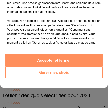
requested; Use precise geolocation data; Match and combine data from
Les deux agresseurs ont finalement été condamnés à
other data sources; Link different devices; Identify devices based on
5 et 6 mois de prison ferme, une obligation de soins et
information transmitted automatically.
une interdiction de séjour aux Sables-d'Olonne.
Vous pouvez accepter en cliquant sur "Accepter et fermer", ou affiner en
fil actus
sélectionnant les finalités et/ou partenaires dans "Gérer mes choix".
Vous pouvez également refuser en cliquant sur "Continuer sans
accepter". Vos préférences ne s'appliqueront que pour ce site. Vous
4 juillet 2022
pouvez mettre à jour vos choix, ou retirer votre consentement à tout
Radio Star Live avec Dadju
moment via le lien "Gérer les cookies" situé en bas de chaque page.
27 juin 2022
Marseille : une application pour mettre en
Accepter et fermer
relation extras et...
27 juin 2022
Gérer mes choix
Le cocholed pour jouer à la pétanque
jusqu'au bout de la nuit !
10 mai 2022
Toulon : des quais électrifiés pour 2023 !
10 mai 2022