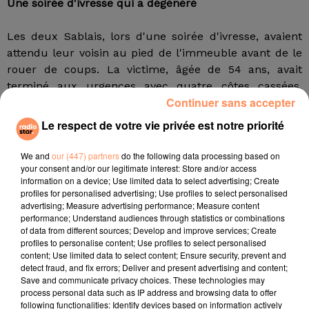
Une soirée d'ivresse qui a dégénéré
Les deux Sablais, lors d'une soirée d'ivresse, avaient
attendu leur voisin au pied de l'immeuble avant de le
rouer de coups. La victime, âgée de 54 ans, avait
terminé aux urgences avec quatre côtes cassées,
Continuer sans accepter
plusieurs fractures et 20 jours d'interruption totale de
travail.
Le respect de votre vie privée est notre priorité
Mercredi, lors de l'audience au tribunal des Sables-
We and
our (447) partners
do the following data processing based on
your consent and/or our legitimate interest: Store and/or access
d'Olonne, le président s'est étonné que cette rumeur
information on a device; Use limited data to select advertising; Create
puisse conduire à un tel déchaînement de violence. Le
profiles for personalised advertising; Use profiles to select personalised
magistrat a rappelé aux deux prévenus que la victime
advertising; Measure advertising performance; Measure content
performance; Understand audiences through statistics or combinations
n'avait jamais été mise en cause par la justice pour
of data from different sources; Develop and improve services; Create
pédophilie.
"Vous le tenez d'où, que votre voisin est
profiles to personalise content; Use profiles to select personalised
pédophile ?",
a-t-il demandé. "C'est parce que j'ai
content; Use limited data to select content; Ensure security, prevent and
detect fraud, and fix errors; Deliver and present advertising and content;
couché avec sa femme, c'est elle qui me l'a dit", a
Save and communicate privacy choices. These technologies may
assuré l'un des prévenus.
process personal data such as IP address and browsing data to offer
following functionalities: Identify devices based on information actively