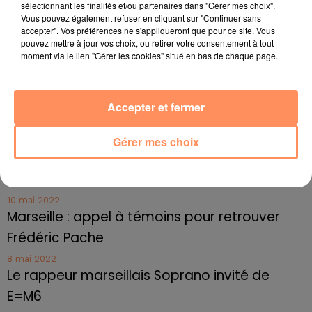
sélectionnant les finalités et/ou partenaires dans "Gérer mes choix".
27 juin 2022
Vous pouvez également refuser en cliquant sur "Continuer sans
Marseille : une application pour mettre en
accepter". Vos préférences ne s'appliqueront que pour ce site. Vous
relation extras et...
pouvez mettre à jour vos choix, ou retirer votre consentement à tout
moment via le lien "Gérer les cookies" situé en bas de chaque page.
27 juin 2022
Le cocholed pour jouer à la pétanque
jusqu'au bout de la nuit !
Accepter et fermer
10 mai 2022
Toulon : des quais électrifiés pour 2023 !
Gérer mes choix
10 mai 2022
Cassis organise sa traditionnelle "Fête du vin"
10 mai 2022
Marseille : appel à témoins pour retrouver
Frédéric Pache
8 mai 2022
Le rappeur marseillais Soprano invité de
E=M6