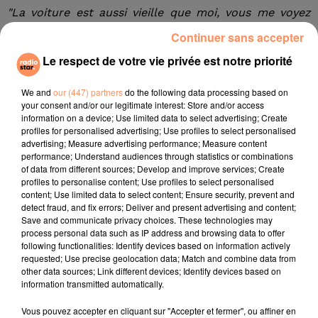
"La voiture est aussi vieille que moi, vous me voyez
faire des excès de vitesse en Italie à 87 ans",
sourit la
Continuer sans accepter
Girondine. Pourtant, toutes les informations indiquées
Le respect de votre vie privée est notre priorité
sur la contravention sont exactes.
"Il y a la marque de
la voiture, les plaques, mon adresse… Comment cela
We and
our (447) partners
do the following data processing based on
est-il possible ? La gendarmerie ne peut rien pour moi,
your consent and/or our legitimate interest: Store and/or access
la banque ne peut pas non plus vérifier l’IBAN avec
information on a device; Use limited data to select advertising; Create
profiles for personalised advertising; Use profiles to select personalised
lequel il faut régler le PV. Je ne sais pas du tout
advertising; Measure advertising performance; Measure content
comment justifier que je n’étais pas là-bas ",
explique
performance; Understand audiences through statistics or combinations
l’octogénaire à nos confrères.
of data from different sources; Develop and improve services; Create
profiles to personalise content; Use profiles to select personalised
Une seule solution pour elle : formuler un recours
content; Use limited data to select content; Ensure security, prevent and
pour contester le PV. Elle va donc devoir adresser un
detect fraud, and fix errors; Deliver and present advertising and content;
Save and communicate privacy choices. These technologies may
courrier à la police municipale… rédigé en italien.
process personal data such as IP address and browsing data to offer
fil actus
following functionalities: Identify devices based on information actively
requested; Use precise geolocation data; Match and combine data from
other data sources; Link different devices; Identify devices based on
information transmitted automatically.
4 juillet 2022
Radio Star Live avec Dadju
Vous pouvez accepter en cliquant sur "Accepter et fermer", ou affiner en