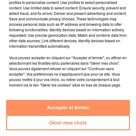
profiles to personalise content; Use profiles to select personalised
relation extras et...
content; Use limited data to select content; Ensure security, prevent and
detect fraud, and fix errors; Deliver and present advertising and content;
27 juin 2022
Save and communicate privacy choices. These technologies may
Le cocholed pour jouer à la pétanque
process personal data such as IP address and browsing data to offer
jusqu'au bout de la nuit !
following functionalities: Identify devices based on information actively
requested; Use precise geolocation data; Match and combine data from
10 mai 2022
other data sources; Link different devices; Identify devices based on
Toulon : des quais électrifiés pour 2023 !
information transmitted automatically.
10 mai 2022
Vous pouvez accepter en cliquant sur "Accepter et fermer", ou affiner en
Cassis organise sa traditionnelle "Fête du vin"
sélectionnant les finalités et/ou partenaires dans "Gérer mes choix".
Vous pouvez également refuser en cliquant sur "Continuer sans
10 mai 2022
accepter". Vos préférences ne s'appliqueront que pour ce site. Vous
Marseille : appel à témoins pour retrouver
pouvez mettre à jour vos choix, ou retirer votre consentement à tout
moment via le lien "Gérer les cookies" situé en bas de chaque page.
Frédéric Pache
8 mai 2022
Le rappeur marseillais Soprano invité de
Accepter et fermer
E=M6
Gérer mes choix
8 mai 2022
Aix : "Journée de l’Europe", soirée danse et set