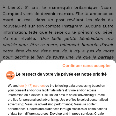
À bientôt 51 ans, le mannequin britannique Naomi
Campbell vient de devenir maman. Elle l’a annoncé ce
mardi 18 mai, dans un post révélant les pieds du
nouveau-né sur son compte Instagram. Aucune autre
information, telle que le sexe ou le prénom du bébé,
n’a été révélée.
"Une belle petite bénédiction m'a
choisie pour être sa mère, tellement honorée d'avoir
cette âme douce dans ma vie, il n'y a pas de mots
pour décrire le lien de toute une vie que je partage
maintenant avec toi mon ange. Il n'y a pas de plus
Continuer sans accepter
grand amour",
écrit-elle en légende de sa photo.
Le respect de votre vie privée est notre priorité
fil actus
We and
our (447) partners
do the following data processing based on
your consent and/or our legitimate interest: Store and/or access
4 juillet 2022
information on a device; Use limited data to select advertising; Create
Radio Star Live avec Dadju
profiles for personalised advertising; Use profiles to select personalised
advertising; Measure advertising performance; Measure content
27 juin 2022
performance; Understand audiences through statistics or combinations
Marseille : une application pour mettre en
of data from different sources; Develop and improve services; Create