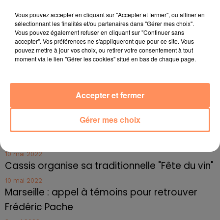
Vous pouvez accepter en cliquant sur "Accepter et fermer", ou affiner en
4 juillet 2022
sélectionnant les finalités et/ou partenaires dans "Gérer mes choix".
Radio Star Live avec Dadju
Vous pouvez également refuser en cliquant sur "Continuer sans
accepter". Vos préférences ne s'appliqueront que pour ce site. Vous
27 juin 2022
pouvez mettre à jour vos choix, ou retirer votre consentement à tout
Marseille : une application pour mettre en
moment via le lien "Gérer les cookies" situé en bas de chaque page.
relation extras et...
27 juin 2022
Accepter et fermer
Le cocholed pour jouer à la pétanque
jusqu'au bout de la nuit !
Gérer mes choix
10 mai 2022
Toulon : des quais électrifiés pour 2023 !
10 mai 2022
Cassis organise sa traditionnelle "Fête du vin"
10 mai 2022
Marseille : appel à témoins pour retrouver
Frédéric Pache