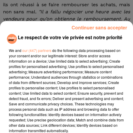
ils ont réussi à se faire rembourser les achats, mais
non sans mal.
"Il a fallu négocier une heure avec les
vendeurs pour qu’on obtienne le remboursement. Au
départ, ils ne voulaient pas nous dédommager car le
Continuer sans accepter
téléphone et l’ordinateur ont été sortis de leurs
Le respect de votre vie privée est notre priorité
emballages",
explique la maman à nos confrères. Elle
a fini par obtenir un remboursement intégral, puisque
We and
our (447) partners
do the following data processing based on
les vendeurs n'avaient pas vérifié l'âge du jeune
your consent and/or our legitimate interest: Store and/or access
information on a device; Use limited data to select advertising; Create
homme ni cherché à savoir s'il était le détenteur de la
profiles for personalised advertising; Use profiles to select personalised
carte bancaire avec laquelle il avait réglé.
advertising; Measure advertising performance; Measure content
performance; Understand audiences through statistics or combinations
Au minimum, le vendeur soit
"demander la carte
of data from different sources; Develop and improve services; Create
d’identité de l’acheteur mais aussi vérifier si la
profiles to personalise content; Use profiles to select personalised
signature de la personne correspond à celle qui figure
content; Use limited data to select content; Ensure security, prevent and
detect fraud, and fix errors; Deliver and present advertising and content;
au dos de votre carte bancaire",
a assuré l’avocat des
Save and communicate privacy choices. These technologies may
parents au journal.
process personal data such as IP address and browsing data to offer
following functionalities: Identify devices based on information actively
Crédit photo : Pixabay
requested; Use precise geolocation data; Match and combine data from
other data sources; Link different devices; Identify devices based on
fil actus
information transmitted automatically.