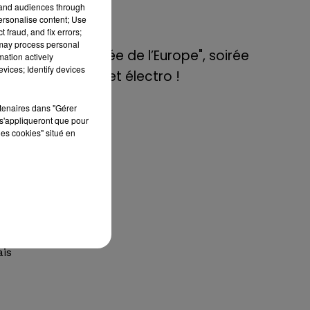
de E=M6
tand audiences through
personalise content; Use
 fraud, and fix errors;
nal
8 mai 2022
 may process personal
Sur
Aix : "Journée de l’Europe", soirée
mation actively
 le
vices; Identify devices
danse et set électro !
ain
rtenaires dans "Gérer
s'appliqueront que pour
us,
les cookies" situé en
yn,
ait
as,
ut,
ais