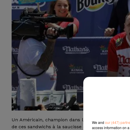
Un Américain, champion dans l’art d’engloutir les 
We and
our (447) partn
de ces sandwichs à la saucisse en 10 minutes lors 
access information on a 