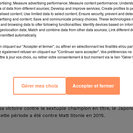
vertising; Measure advertising performance; Measure content performance; Unders
ns of data from different sources; Develop and improve services; Create profiles to 
alised content; Use limited data to select content; Ensure security, prevent and detect
é pour la 14e fois le traditionnel concours internatio
ertising and content; Save and communicate privacy choices. These technologies
 juillet, à l’occasion de la Fête nationale américaine. 
and browsing data to offer following functionalities: Identify devices based on infor
emporté le plus souvent la même épreuve, devançant...
eolocation data; Match and combine data from other data sources; Link different de
nsmitted automatically.
cun jugera de la pertinence de la comparaison.
ère, a écrasé ses concurrents, avalant 26 saucisses et p
cliquant sur "Accepter et fermer", ou affiner en sélectionnant les finalités et/ou pa
 également refuser en cliquant sur "Continuer sans accepter". Vos préférences ne 
raison des restrictions liées à la pandémie de coronavir
tre à jour vos choix, ou retirer votre consentement à tout moment via le lien "Gérer 
estaurant de hot dogs Nathan’s de Coney Island, à Brookl
nt 5 000 spectateurs.
ré Joey Chestnut à la chaîne sportive ESPN, qui diffus
ée en intérieur sans spectateurs, et derrière des plexigl
Gérer mes choix
Accepter et fermer
tout le monde m’encourage et me pousse, a déclaré Chestn
a victoire contre le sextuple champion en titre, le Japon
ette période a été contre Matt Stonie en 2015.