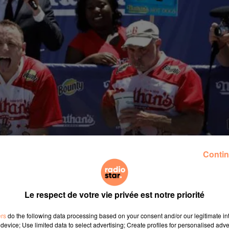
Contin
Le respect de votre vie privée est notre priorité
hot dogs, a battu son propre record dimanche, en avalant
ers
do the following data processing based on your consent and/or our legitimate int
d’une compétition à New York. Une performance qu’il ne f
device; Use limited data to select advertising; Create profiles for personalised adver