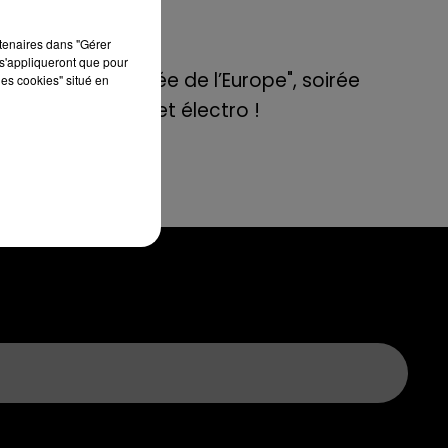
de E=M6
re.
ien
rtenaires dans "Gérer
8 mai 2022
ous
s'appliqueront que pour
Aix : "Journée de l’Europe", soirée
les cookies" situé en
danse et set électro !
ous
era