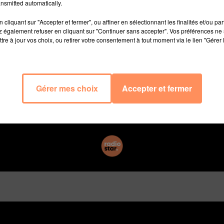
nsmitted automatically.
y, TF1 diffusera une émission spéciale, samedi 30 octob
oulogne-Billancourt (Hauts-de-Seine), le programme sera b
cliquant sur "Accepter et fermer", ou affiner en sélectionnant les finalités et/ou pa
era 20 ans de Star Academy : on s’était donné rendez-v
 également refuser en cliquant sur "Continuer sans accepter". Vos préférences ne 
tre à jour vos choix, ou retirer votre consentement à tout moment via le lien "Gérer 
é, Magalie Vaé, Cyril Cinélu et Quentin Mosimann ont t
 la saison 8, la dernière diffusée sur TF1, n’y particip
-ci avait été diffusée sur NRJ 12, en 2012-2013.
Gérer mes choix
Accepter et fermer