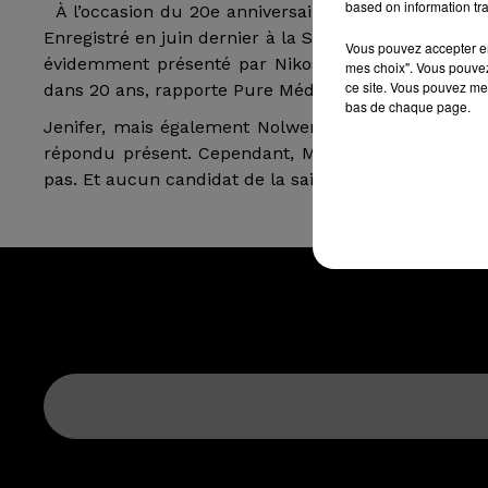
based on information tra
À l’occasion du 20e anniversaire de la Star Academ
Enregistré en juin dernier à la Seine Musicale, à B
Vous pouvez accepter en 
évidemment présenté par Nikos Aliagas et s’intitul
mes choix". Vous pouvez
ce site. Vous pouvez met
dans 20 ans, rapporte Pure Médias.
bas de chaque page.
Jenifer, mais également Nolwenn Leroy, Élodie Frég
répondu présent. Cependant, Mickels Réa, gagnant de
pas. Et aucun candidat de la saison 9 non plus. Celle