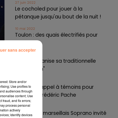
27 juin 2022
Le cocholed pour jouer à la
pétanque jusqu'au bout de la nuit !
10 mai 2022
Toulon : des quais électrifiés pour
2023 !
uer sans accepter
10 mai 2022
Cassis organise sa traditionnelle
"Fête du vin"
10 mai 2022
erest: Store and/or
Marseille : appel à témoins pour
tising; Use profiles to
tand audiences through
retrouver Frédéric Pache
personalise content; Use
 fraud, and fix errors;
 may process personal
8 mai 2022
mation actively
Le rappeur marseillais Soprano invité
vices; Identify devices