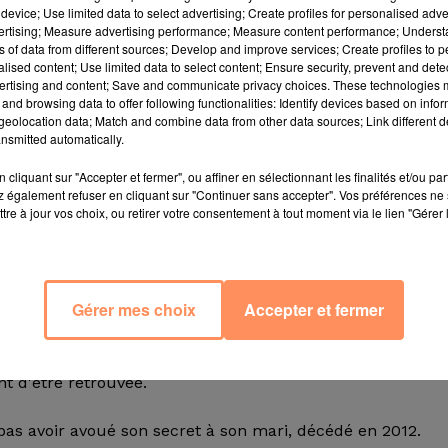
device; Use limited data to select advertising; Create profiles for personalised adver
vertising; Measure advertising performance; Measure content performance; Unders
ns of data from different sources; Develop and improve services; Create profiles to 
alised content; Use limited data to select content; Ensure security, prevent and detect
roit de la ferme d'Alberta, dans la province de l'Ouest
ertising and content; Save and communicate privacy choices. These technologies
ottes dans le potager familial, la belle-fille de Mary Gra
and browsing data to offer following functionalities: Identify devices based on infor
eolocation data; Match and combine data from other data sources; Link different de
écouverte incroyable.
nsmitted automatically.
cliquant sur "Accepter et fermer", ou affiner en sélectionnant les finalités et/ou pa
enne
CTV News Edmonton
, l'anneau de fiançailles que M
 également refuser en cliquant sur "Continuer sans accepter". Vos préférences ne 
tre à jour vos choix, ou retirer votre consentement à tout moment via le lien "Gérer 
etrouvé... autour d'une carotte.
"Je l'ai nettoyée. Elle est
gue.
Gérer mes choix
Accepter et fermer
 du précieux bijou à toute sa famille sauf à son fils. M
apporte CTV New Edmonton. En effet, la Canadienne ava
rs de son mariage, mais son ancienne bague étant abîm
nt d'être retrouvée.
pas avoir avoué son secret à son mari, décédé en 2012.