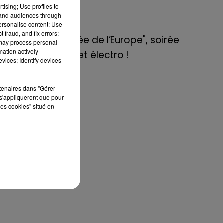
de E=M6
tising; Use profiles to
tand audiences through
personalise content; Use
8 mai 2022
 fraud, and fix errors;
Aix : "Journée de l’Europe", soirée
 du
 may process personal
ms,
mation actively
danse et set électro !
vices; Identify devices
rtenaires dans "Gérer
ary
s'appliqueront que pour
les cookies" situé en
 en
ary
it
ée,