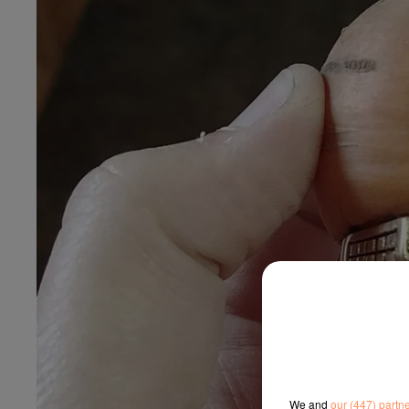
We and
our (447) partn