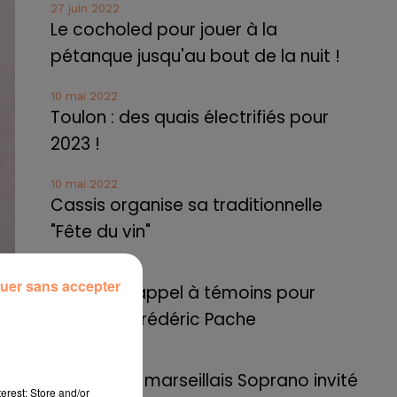
27 juin 2022
Le cocholed pour jouer à la
pétanque jusqu'au bout de la nuit !
10 mai 2022
Toulon : des quais électrifiés pour
2023 !
10 mai 2022
Cassis organise sa traditionnelle
"Fête du vin"
10 mai 2022
uer sans accepter
Marseille : appel à témoins pour
retrouver Frédéric Pache
8 mai 2022
Le rappeur marseillais Soprano invité
erest: Store and/or