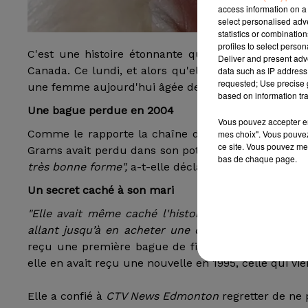
access information on a 
select personalised ad
statistics or combinatio
profiles to select person
C'est une histoire étonnante qui nous vient tout d
Deliver and present adv
Canada. Ce lundi, et alors qu'elle ramassait des car
data such as IP address 
requested; Use precise g
une femme aujourd'hui âgée de 84 ans, a fait une d
based on information tra
Une bague perdue en 2004
Vous pouvez accepter en 
Comme le rapporte la chaîne de télévision canadi
mes choix". Vous pouvez
ce site. Vous pouvez met
Grams avait perdu dans son potager en 2004 a été r
bas de chaque page.
très bonne forme",
a-t-elle déclaré au sujet de la ba
Un secret caché à son mari
"Elle avait même caché l'histoire de la disparition
allant jusqu’à en acheter une de remplacement",
r
reçu une première bague de fiançailles en 1952 lo
elle en avait reçu une nouvelle en 1995, celle qui vie
Elle a confié à
CTV News Edmonton
regretter de ne 