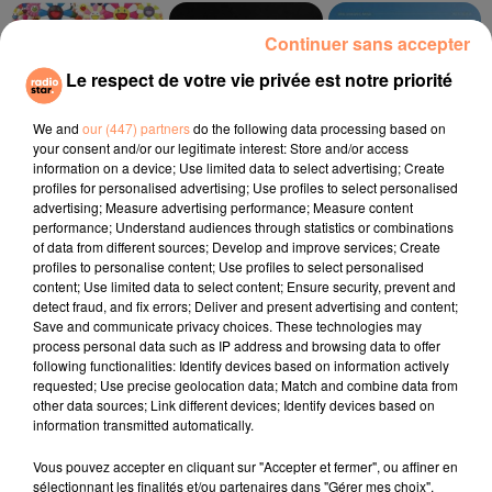
17h15
17h15
17h12
17h12
17h09
17h09
Continuer sans accepter
Le respect de votre vie privée est notre priorité
We and
our (447) partners
do the following data processing based on
your consent and/or our legitimate interest: Store and/or access
information on a device; Use limited data to select advertising; Create
J BALVIN
TOVE LO, STROMAE
RIVIERA
profiles for personalised advertising; Use profiles to select personalised
Azul
Des Fleurs
She Doesn't Mind
advertising; Measure advertising performance; Measure content
performance; Understand audiences through statistics or combinations
of data from different sources; Develop and improve services; Create
l'horoscope
profiles to personalise content; Use profiles to select personalised
content; Use limited data to select content; Ensure security, prevent and
detect fraud, and fix errors; Deliver and present advertising and content;
Save and communicate privacy choices. These technologies may
process personal data such as IP address and browsing data to offer
following functionalities: Identify devices based on information actively
requested; Use precise geolocation data; Match and combine data from
other data sources; Link different devices; Identify devices based on
information transmitted automatically.
Vous pouvez accepter en cliquant sur "Accepter et fermer", ou affiner en
sélectionnant les finalités et/ou partenaires dans "Gérer mes choix".
Bélier
Taureau
Gémeaux