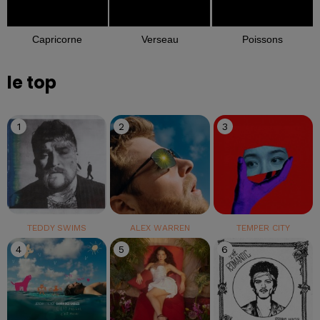
Capricorne
Verseau
Poissons
le top
1
2
3
TEDDY SWIMS
ALEX WARREN
TEMPER CITY
4
5
6