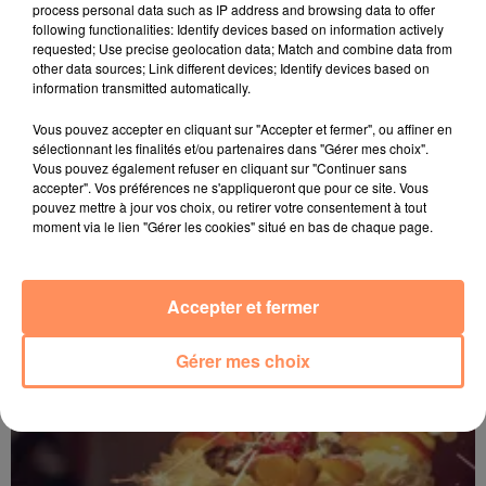
process personal data such as IP address and browsing data to offer
following functionalities: Identify devices based on information actively
requested; Use precise geolocation data; Match and combine data from
other data sources; Link different devices; Identify devices based on
information transmitted automatically.
Vous pouvez accepter en cliquant sur "Accepter et fermer", ou affiner en
sélectionnant les finalités et/ou partenaires dans "Gérer mes choix".
Vous pouvez également refuser en cliquant sur "Continuer sans
LES ANNIVERSAIRES DE STARS
PODCAST
accepter". Vos préférences ne s'appliqueront que pour ce site. Vous
LES ANNIVERSAIRES DE STARS
PODCAST
pouvez mettre à jour vos choix, ou retirer votre consentement à tout
moment via le lien "Gérer les cookies" situé en bas de chaque page.
31 juillet 2026
LES ANNIV du 31 07 2026
Accepter et fermer
Gérer mes choix