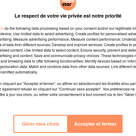
Le respect de votre vie privée est notre priorité
ers
do the following data processing based on your consent and/or our legitimate int
device; Use limited data to select advertising; Create profiles for personalised adver
vertising; Measure advertising performance; Measure content performance; Unders
ns of data from different sources; Develop and improve services; Create profiles to 
alised content; Use limited data to select content; Ensure security, prevent and detect
ertising and content; Save and communicate privacy choices. These technologies
and browsing data to offer following functionalities: Identify devices based on infor
eolocation data; Match and combine data from other data sources; Link different de
nsmitted automatically.
cliquant sur "Accepter et fermer", ou affiner en sélectionnant les finalités et/ou pa
 également refuser en cliquant sur "Continuer sans accepter". Vos préférences ne 
tre à jour vos choix, ou retirer votre consentement à tout moment via le lien "Gérer 
Gérer mes choix
Accepter et fermer