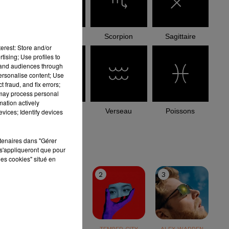
Balance
Scorpion
Sagittaire
erest: Store and/or
tising; Use profiles to
tand audiences through
personalise content; Use
 fraud, and fix errors;
 may process personal
mation actively
Capricorne
Verseau
Poissons
vices; Identify devices
le top
rtenaires dans "Gérer
s'appliqueront que pour
les cookies" situé en
1
2
3