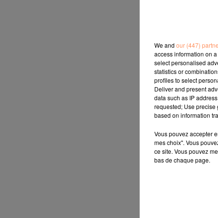
We and
our (447) partn
access information on a 
select personalised ad
statistics or combinatio
profiles to select person
Deliver and present adv
data such as IP address 
requested; Use precise g
based on information tra
Vous pouvez accepter en 
mes choix". Vous pouvez
ce site. Vous pouvez met
bas de chaque page.