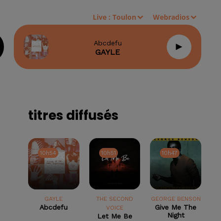
Live :
Toulon
Webradios
Abcdefu
GAYLE
titres diffusés
10h54
10h54
10h51
10h51
10h47
10h47
GAYLE
THE SECOND
GEORGE BENSON
Abcdefu
Give Me The
VOICE
Night
Let Me Be