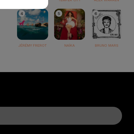
TEDDY SWIMS
TEMPER CITY
ALEX WARREN
4
5
6
JÉRÉMY FREROT
NAÏKA
BRUNO MARS