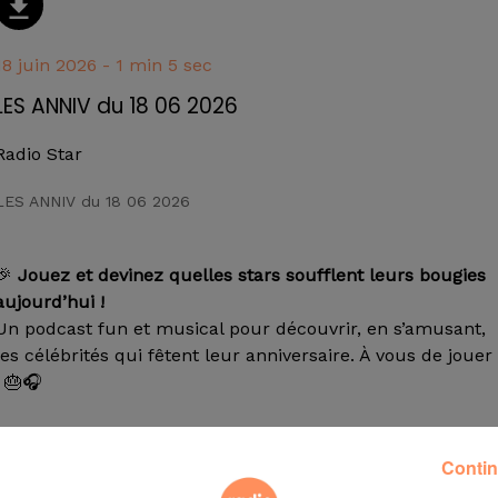
18 juin 2026 - 1 min 5 sec
LES ANNIV du 18 06 2026
Radio Star
LES ANNIV du 18 06 2026
🎉
Jouez et devinez quelles stars soufflent leurs bougies
aujourd’hui !
Un podcast fun et musical pour découvrir, en s’amusant,
les célébrités qui fêtent leur anniversaire. À vous de jouer
! 🎂🎧
Contin