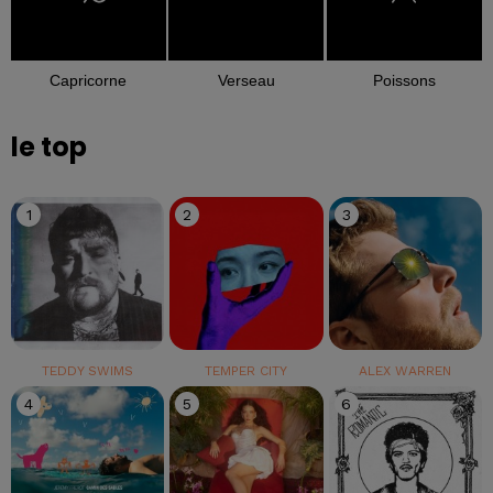
Capricorne
Verseau
Poissons
le top
1
2
3
TEDDY SWIMS
TEMPER CITY
ALEX WARREN
4
5
6