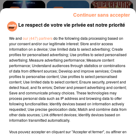
11h55
11h55
11h52
11h52
11h49
11h49
Continuer sans accepter
Le respect de votre vie privée est notre priorité
We and
our (447) partners
do the following data processing based on
your consent and/or our legitimate interest: Store and/or access
information on a device; Use limited data to select advertising; Create
JENNIFER LOPEZ,
CHARLOTTE CARDIN
SUPERFUNK
The Way We Touch
Lucky Star
profiles for personalised advertising; Use profiles to select personalised
DAVID GUETTA
Save Me Tonight
advertising; Measure advertising performance; Measure content
performance; Understand audiences through statistics or combinations
of data from different sources; Develop and improve services; Create
l'horoscope
profiles to personalise content; Use profiles to select personalised
content; Use limited data to select content; Ensure security, prevent and
detect fraud, and fix errors; Deliver and present advertising and content;
Save and communicate privacy choices. These technologies may
process personal data such as IP address and browsing data to offer
following functionalities: Identify devices based on information actively
requested; Use precise geolocation data; Match and combine data from
other data sources; Link different devices; Identify devices based on
information transmitted automatically.
Vous pouvez accepter en cliquant sur "Accepter et fermer", ou affiner en