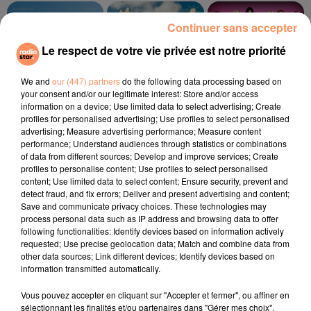
15h34
15h34
15h32
15h32
15h28
15h28
Continuer sans accepter
Le respect de votre vie privée est notre priorité
We and
our (447) partners
do the following data processing based on
your consent and/or our legitimate interest: Store and/or access
information on a device; Use limited data to select advertising; Create
RIVIERA
JEREMY FREROT
PUSSYCAT DOLLS
profiles for personalised advertising; Use profiles to select personalised
She Doesn't Mind
Frerot
Don´t Cha
advertising; Measure advertising performance; Measure content
performance; Understand audiences through statistics or combinations
of data from different sources; Develop and improve services; Create
l'horoscope
profiles to personalise content; Use profiles to select personalised
content; Use limited data to select content; Ensure security, prevent and
detect fraud, and fix errors; Deliver and present advertising and content;
Save and communicate privacy choices. These technologies may
process personal data such as IP address and browsing data to offer
following functionalities: Identify devices based on information actively
requested; Use precise geolocation data; Match and combine data from
other data sources; Link different devices; Identify devices based on
information transmitted automatically.
Vous pouvez accepter en cliquant sur "Accepter et fermer", ou affiner en
sélectionnant les finalités et/ou partenaires dans "Gérer mes choix".
Bélier
Taureau
Gémeaux