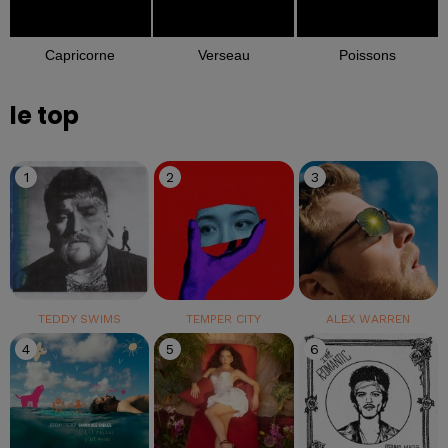
Capricorne
Verseau
Poissons
le top
1
2
3
TEDDY SWIMS
TEMPER CITY
ALEX WARREN
4
5
6