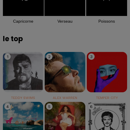
Capricorne
Verseau
Poissons
le top
1
2
3
TEDDY SWIMS
ALEX WARREN
TEMPER CITY
4
5
6