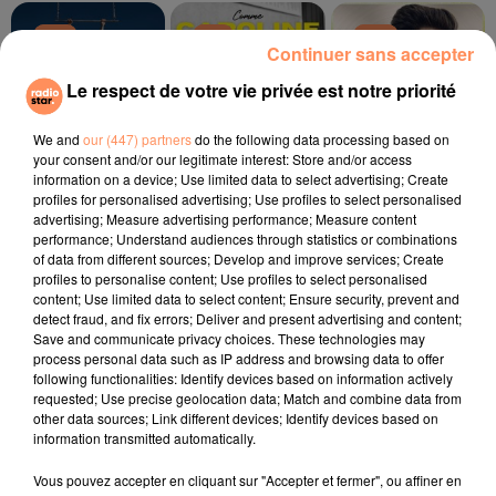
17h34
17h34
17h31
17h31
17h28
17h28
Continuer sans accepter
Le respect de votre vie privée est notre priorité
We and
our (447) partners
do the following data processing based on
your consent and/or our legitimate interest: Store and/or access
information on a device; Use limited data to select advertising; Create
MILEY CYRUS
ZAHO, MC SOLAAR
LUIS FONSI, DADDY
Flowers
Comme Caroline
profiles for personalised advertising; Use profiles to select personalised
YANKEE, JUSTIN BIEBER
Despacito
advertising; Measure advertising performance; Measure content
performance; Understand audiences through statistics or combinations
of data from different sources; Develop and improve services; Create
l'horoscope
profiles to personalise content; Use profiles to select personalised
content; Use limited data to select content; Ensure security, prevent and
detect fraud, and fix errors; Deliver and present advertising and content;
Save and communicate privacy choices. These technologies may
process personal data such as IP address and browsing data to offer
following functionalities: Identify devices based on information actively
requested; Use precise geolocation data; Match and combine data from
other data sources; Link different devices; Identify devices based on
information transmitted automatically.
Vous pouvez accepter en cliquant sur "Accepter et fermer", ou affiner en